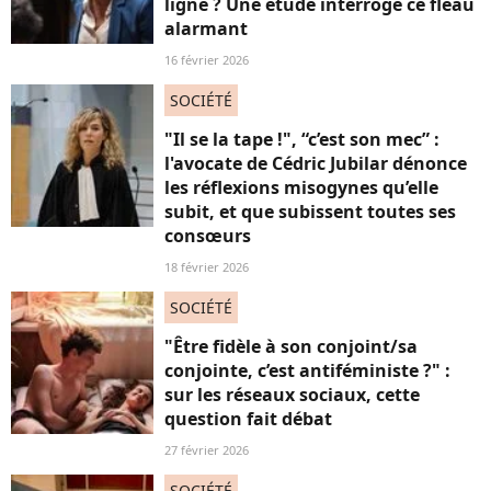
ligne ? Une étude interroge ce fléau
alarmant
16 février 2026
SOCIÉTÉ
"Il se la tape !", “c’est son mec” :
l'avocate de Cédric Jubilar dénonce
les réflexions misogynes qu’elle
subit, et que subissent toutes ses
consœurs
18 février 2026
SOCIÉTÉ
"Être fidèle à son conjoint/sa
conjointe, c’est antiféministe ?" :
sur les réseaux sociaux, cette
question fait débat
27 février 2026
SOCIÉTÉ