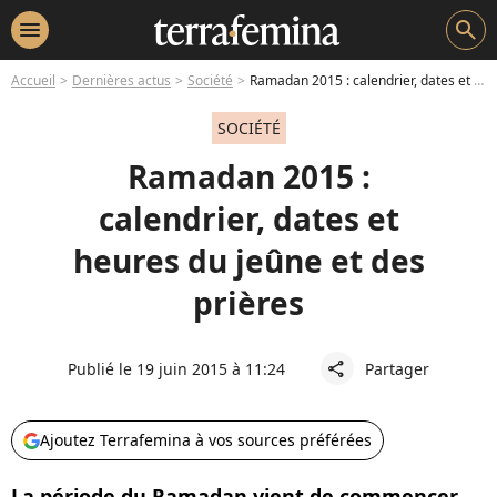
menu
search
Accueil
Dernières actus
Société
Ramadan 2015 : calendrier, dates et heures du jeûne et des prières
SOCIÉTÉ
Ramadan 2015 :
calendrier, dates et
heures du jeûne et des
prières
Publié le 19 juin 2015 à 11:24
Partager
share
Ajoutez Terrafemina à vos sources préférées
La période du Ramadan vient de commencer