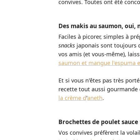
convives. Toutes ont été conco
Des makis au saumon, oui, m
Faciles à picorer, simples à pr
snacks
japonais sont toujours d
vos amis (et vous-même), lais
saumon et mangue l'espuma e
Et si vous n
'
êtes pas très port
recette tout aussi gourmande
la crème d
'
aneth
.
Brochettes de poulet sauce 
Vos convives préfèrent la volai