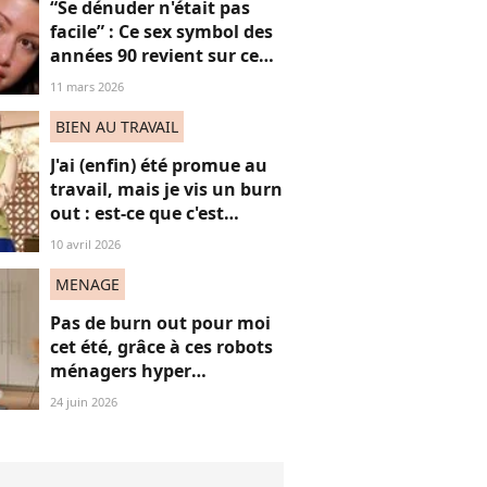
“Se dénuder n'était pas
facile” : Ce sex symbol des
années 90 revient sur ce
célèbre strip tease qui l’a
11 mars 2026
érigée en icône,
dérangeant à revoir
BIEN AU TRAVAIL
aujourd'hui ?
J'ai (enfin) été promue au
travail, mais je vis un burn
out : est-ce que c'est
normal ?
10 avril 2026
MENAGE
Pas de burn out pour moi
cet été, grâce à ces robots
ménagers hyper
performants
24 juin 2026