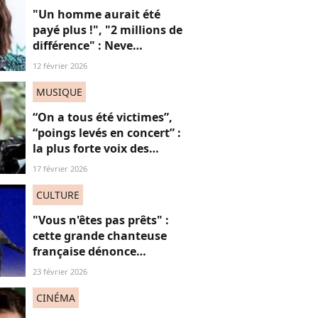
"Un homme aurait été
payé plus !", "2 millions de
différence" : Neve
Campbell dénonce les
12 février 2026
inégalités salariales à
Hollywood (et on
MUSIQUE
applaudit)
“On a tous été victimes”,
“poings levés en concert” :
la plus forte voix des
Victoires de la Musique
17 février 2026
défend l’utilité de sa
chanson “Je t’accuse”
CULTURE
"Vous n'êtes pas prêts" :
cette grande chanteuse
française dénonce
“l’effacement des femmes
23 février 2026
noires” aux JO et ça fait
(forcément) réagir
CINÉMA