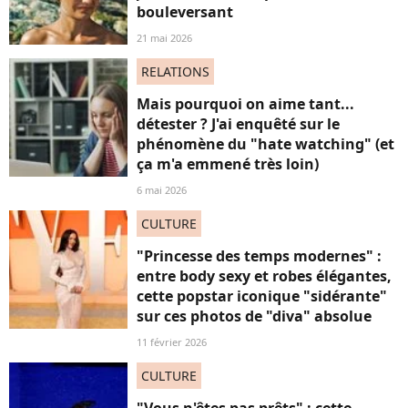
bouleversant
21 mai 2026
RELATIONS
Mais pourquoi on aime tant...
détester ? J'ai enquêté sur le
phénomène du "hate watching" (et
ça m'a emmené très loin)
6 mai 2026
CULTURE
"Princesse des temps modernes" :
entre body sexy et robes élégantes,
cette popstar iconique "sidérante"
sur ces photos de "diva" absolue
11 février 2026
CULTURE
"Vous n'êtes pas prêts" : cette