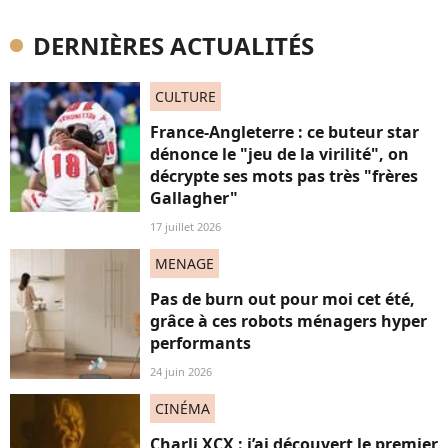
DERNIÈRES ACTUALITÉS
CULTURE
France-Angleterre : ce buteur star
dénonce le "jeu de la virilité", on
décrypte ses mots pas très "frères
Gallagher"
17 juillet 2026
MENAGE
Pas de burn out pour moi cet été,
grâce à ces robots ménagers hyper
performants
24 juin 2026
CINÉMA
Charli XCX : j’ai découvert le premier