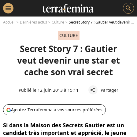
menu
search
Accueil
Dernières actus
Culture
Secret Story 7 : Gautier veut devenir une star et cache son vrai secret
CULTURE
Secret Story 7 : Gautier
veut devenir une star et
cache son vrai secret
Publié le 12 juin 2013 à 15:11
Partager
share
Ajoutez Terrafemina à vos sources préférées
Si dans la Maison des Secrets Gautier est un
candidat très important et apprécié, le jeune