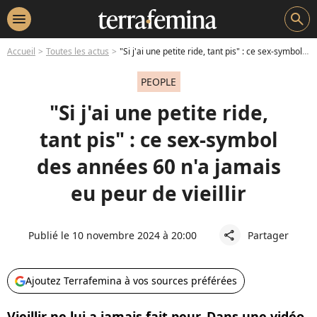
menu
search
Accueil
Toutes les actus
"Si j'ai une petite ride, tant pis" : ce sex-symbol des années 60 n'a jamais eu peur de vieillir
PEOPLE
"Si j'ai une petite ride,
tant pis" : ce sex-symbol
des années 60 n'a jamais
eu peur de vieillir
Publié le 10 novembre 2024 à 20:00
Partager
share
Ajoutez Terrafemina à vos sources préférées
Vieillir ne lui a jamais fait peur. Dans une vidéo