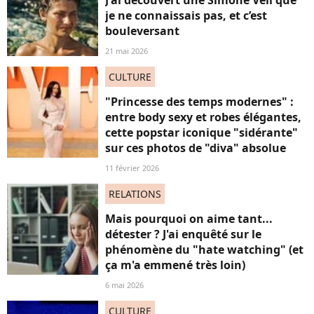
J'ai découvert une Simone Veil que
je ne connaissais pas, et c’est
bouleversant
21 mai 2026
CULTURE
"Princesse des temps modernes" :
entre body sexy et robes élégantes,
cette popstar iconique "sidérante"
sur ces photos de "diva" absolue
11 février 2026
RELATIONS
Mais pourquoi on aime tant...
détester ? J'ai enquêté sur le
phénomène du "hate watching" (et
ça m'a emmené très loin)
6 mai 2026
CULTURE