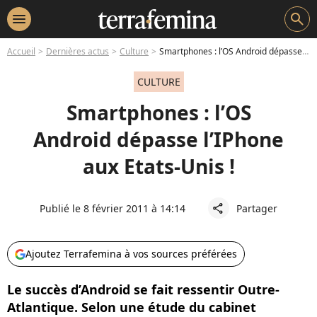
menu
search
Accueil
Dernières actus
Culture
Smartphones : l’OS Android dépasse l’IPhone aux Etats-Unis !
CULTURE
Smartphones : l’OS
Android dépasse l’IPhone
aux Etats-Unis !
Publié le 8 février 2011 à 14:14
Partager
share
Ajoutez Terrafemina à vos sources préférées
Le succès d’Android se fait ressentir Outre-
Atlantique. Selon une étude du cabinet