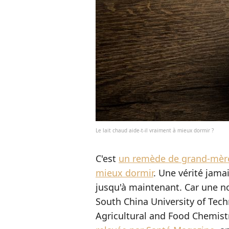
Le lait chaud aide-t-il vraiment à mieux dormir ?
C'est
un remède de grand-mèr
mieux dormir
. Une vérité jama
jusqu'à maintenant. Car une no
South China University of Tech
Agricultural and Food Chemist