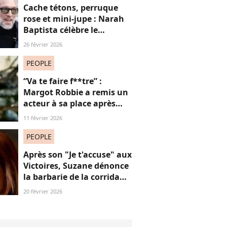
Cache tétons, perruque
rose et mini-jupe : Narah
Baptista célèbre le
carnaval de Rio avec son
26 février 2026
compagnon Vincent Cassel
de 30 ans son aîné
PEOPLE
“Va te faire f**tre” :
Margot Robbie a remis un
acteur à sa place après
qu’il lui a conseillé de
11 février 2026
perdre du poids
PEOPLE
Après son "Je t'accuse" aux
Victoires, Suzane dénonce
la barbarie de la corrida
avec cette reprise iconique
20 février 2026