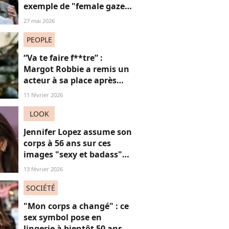
exemple de "female gaze"
à voir à tout prix
27 mai 2026
PEOPLE
“Va te faire f**tre” :
Margot Robbie a remis un
acteur à sa place après
qu’il lui a conseillé de
11 février 2026
perdre du poids
LOOK
Jennifer Lopez assume son
corps à 56 ans sur ces
images "sexy et badass"
mais ça ne plaît pas à tout
13 février 2026
le monde
SOCIÉTÉ
"Mon corps a changé" : ce
sex symbol pose en
lingerie à bientôt 50 ans et