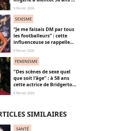
défend ses courbes "body
9 février 2026
positive"
SEXISME
“Je me faisais DM par tous
les footballeurs” : cette
influenceuse se rappelle
l’hypersexualisation
9 février 2026
qu’elle a subi à seulement
14 ans
FEMINISME
"Des scènes de sexe quel
que soit l'âge" : à 58 ans
cette actrice de Bridgerton
veut briser les tabous à
8 février 2026
l'écran
RTICLES SIMILAIRES
SANTÉ