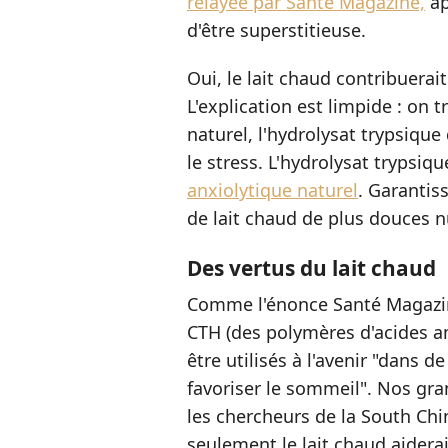
relayée par Santé Magazine,
ap
d'être superstitieuse.
Oui, le lait chaud contribuerait
L'explication est limpide : on t
naturel, l'hydrolysat trypsique
le stress. L'hydrolysat trypsi
anxiolytique naturel
. Garantis
de lait chaud de plus douces n
Des vertus du lait chaud
Comme l'énonce Santé Magazine
CTH (des polymères d'acides 
être utilisés à l'avenir "dans
favoriser le sommeil". Nos gr
les chercheurs de la South Chi
seulement le lait chaud aidera