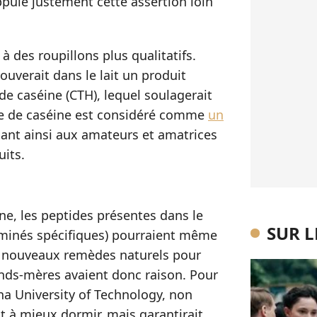
puie justement cette assertion loin
 à des roupillons plus qualitatifs.
rouverait dans le lait un produit
 de caséine (CTH), lequel soulagerait
que de caséine est considéré comme
un
sant ainsi aux amateurs et amatrices
uits.
, les peptides présentes dans le
SUR 
aminés spécifiques) pourraient même
 de nouveaux remèdes naturels pour
ands-mères avaient donc raison. Pour
na University of Technology, non
it à mieux dormir, mais garantirait