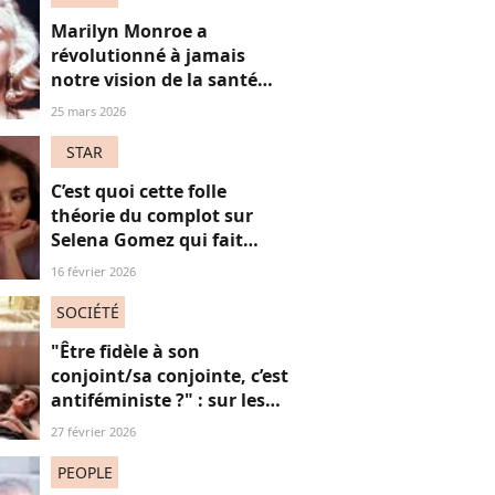
Marilyn Monroe a
révolutionné à jamais
notre vision de la santé
mentale (bien avant
25 mars 2026
Britney Spears), on te
raconte pourquoi
STAR
C’est quoi cette folle
théorie du complot sur
Selena Gomez qui fait
parler Internet ?
16 février 2026
SOCIÉTÉ
"Être fidèle à son
conjoint/sa conjointe, c’est
antiféministe ?" : sur les
réseaux sociaux, cette
27 février 2026
question fait débat
PEOPLE