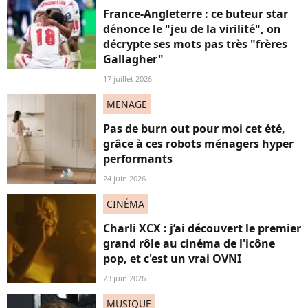
France-Angleterre : ce buteur star
dénonce le "jeu de la virilité", on
décrypte ses mots pas très "frères
Gallagher"
17 juillet 2026
MENAGE
Pas de burn out pour moi cet été,
grâce à ces robots ménagers hyper
performants
24 juin 2026
CINÉMA
Charli XCX : j’ai découvert le premier
grand rôle au cinéma de l'icône
pop, et c'est un vrai OVNI
23 juin 2026
MUSIQUE