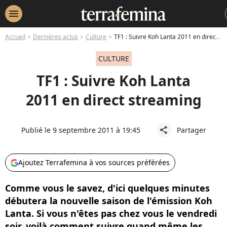
menu
Accueil
Dernières actus
Culture
TF1 : Suivre Koh Lanta 2011 en direct streaming
CULTURE
TF1 : Suivre Koh Lanta
2011 en direct streaming
Publié le 9 septembre 2011 à 19:45
Partager
share
Ajoutez Terrafemina à vos sources préférées
Comme vous le savez, d'ici quelques minutes
débutera la nouvelle saison de l'émission Koh
Lanta. Si vous n'êtes pas chez vous le vendredi
soir, voilà comment suivre quand même les