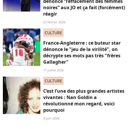
dénonce “l’effacement des femmes
noires” aux JO et ça fait (forcément)
réagir
23 février 2026
CULTURE
France-Angleterre : ce buteur star
dénonce le "jeu de la virilité", on
décrypte ses mots pas très "frères
Gallagher"
17 juillet 2026
CULTURE
C’est l’une des plus grandes artistes
vivantes : Nan Goldin a
révolutionné mon regard, voici
pourquoi
4 juin 2026