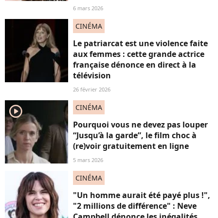
6 mars 2026
CINÉMA
Le patriarcat est une violence faite
aux femmes : cette grande actrice
française dénonce en direct à la
télévision
26 février 2026
CINÉMA
player2
Pourquoi vous ne devez pas louper
“Jusqu’à la garde”, le film choc à
(re)voir gratuitement en ligne
5 mars 2026
CINÉMA
"Un homme aurait été payé plus !",
"2 millions de différence" : Neve
Campbell dénonce les inégalités