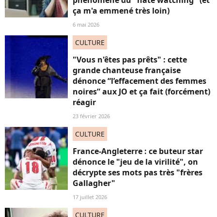
ça m'a emmené très loin)
6 mai 2026
CULTURE
"Vous n'êtes pas prêts" : cette
grande chanteuse française
dénonce “l’effacement des femmes
noires” aux JO et ça fait (forcément)
réagir
23 février 2026
CULTURE
France-Angleterre : ce buteur star
dénonce le "jeu de la virilité", on
décrypte ses mots pas très "frères
Gallagher"
17 juillet 2026
CULTURE