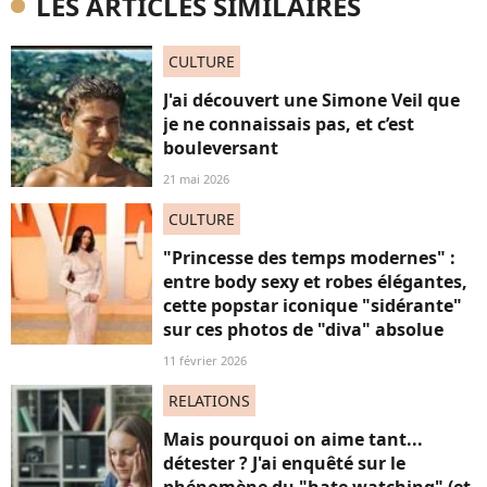
LES ARTICLES SIMILAIRES
CULTURE
J'ai découvert une Simone Veil que
je ne connaissais pas, et c’est
bouleversant
21 mai 2026
CULTURE
"Princesse des temps modernes" :
entre body sexy et robes élégantes,
cette popstar iconique "sidérante"
sur ces photos de "diva" absolue
11 février 2026
RELATIONS
Mais pourquoi on aime tant...
détester ? J'ai enquêté sur le
phénomène du "hate watching" (et