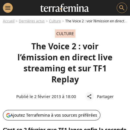
menu
search
Accueil
Dernières actus
Culture
The Voice 2 : voir l’émission en direct live streaming et sur TF1 Replay
CULTURE
The Voice 2 : voir
l’émission en direct live
streaming et sur TF1
Replay
Publié le 2 février 2013 à 18:00
Partager
share
Ajoutez Terrafemina à vos sources préférées
C’est ce 2 février que TF1 lance enfin la seconde