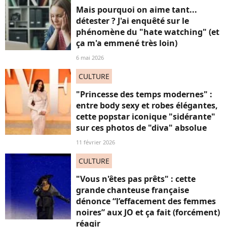
Mais pourquoi on aime tant...
détester ? J'ai enquêté sur le
phénomène du "hate watching" (et
ça m'a emmené très loin)
6 mai 2026
CULTURE
"Princesse des temps modernes" :
entre body sexy et robes élégantes,
cette popstar iconique "sidérante"
sur ces photos de "diva" absolue
11 février 2026
CULTURE
"Vous n'êtes pas prêts" : cette
grande chanteuse française
dénonce “l’effacement des femmes
noires” aux JO et ça fait (forcément)
réagir