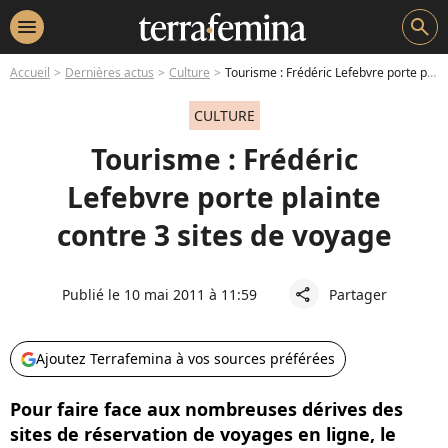
menu
search
Accueil
Dernières actus
Culture
Tourisme : Frédéric Lefebvre porte plainte contre 3 sites de voyage
CULTURE
Tourisme : Frédéric
Lefebvre porte plainte
contre 3 sites de voyage
Publié le 10 mai 2011 à 11:59
Partager
share
Ajoutez Terrafemina à vos sources préférées
Pour faire face aux nombreuses dérives des
sites de réservation de voyages en ligne, le