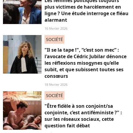
Les femmes politiques toujours
plus victimes de harcèlement en
ligne ? Une étude interroge ce fléau
alarmant
16 février 2026
SOCIÉTÉ
"Il se la tape !", “c’est son mec” :
l'avocate de Cédric Jubilar dénonce
les réflexions misogynes qu’elle
subit, et que subissent toutes ses
consœurs
18 février 2026
SOCIÉTÉ
"Être fidèle à son conjoint/sa
conjointe, c’est antiféministe ?" :
sur les réseaux sociaux, cette
question fait débat