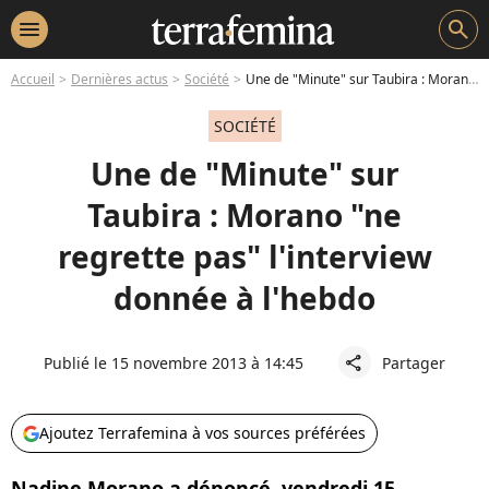
menu
search
Accueil
Dernières actus
Société
Une de "Minute" sur Taubira : Morano "ne regrette pas" l'interview donnée à l'hebdo
SOCIÉTÉ
Une de "Minute" sur
Taubira : Morano "ne
regrette pas" l'interview
donnée à l'hebdo
Publié le 15 novembre 2013 à 14:45
Partager
share
Ajoutez Terrafemina à vos sources préférées
Nadine Morano a dénoncé, vendredi 15