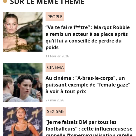
SUR LE MÊME THÈME
PEOPLE
“Va te faire f**tre” : Margot Robbie
a remis un acteur à sa place après
qu’il lui a conseillé de perdre du
poids
11 février 2026
CINÉMA
Au cinéma : "A-bras-le-corps", un
puissant exemple de "female gaze"
à voir à tout prix
27 mai 2026
SEXISME
“Je me faisais DM par tous les
footballeurs” : cette influenceuse se
rappelle l’hypersexualisation qu’elle