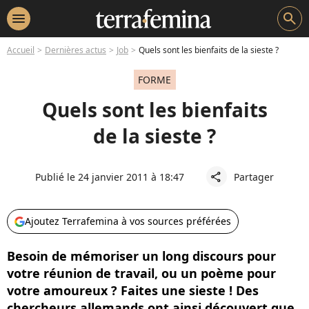
menu
search
Accueil
Dernières actus
Job
Quels sont les bienfaits de la sieste ?
FORME
Quels sont les bienfaits
de la sieste ?
Publié le 24 janvier 2011 à 18:47
Partager
share
Ajoutez Terrafemina à vos sources préférées
Besoin de mémoriser un long discours pour
votre réunion de travail, ou un poème pour
votre amoureux ? Faites une sieste ! Des
chercheurs allemands ont ainsi découvert que