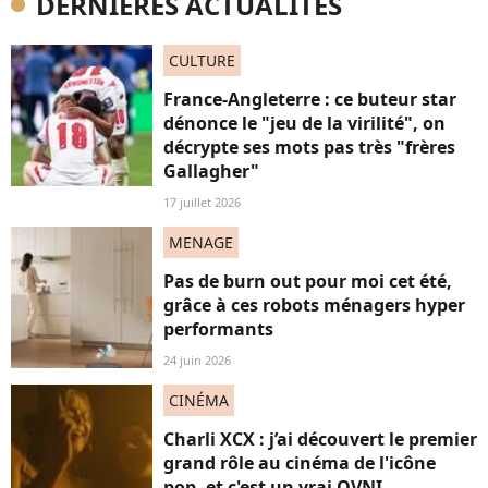
DERNIÈRES ACTUALITÉS
CULTURE
France-Angleterre : ce buteur star
dénonce le "jeu de la virilité", on
décrypte ses mots pas très "frères
Gallagher"
17 juillet 2026
MENAGE
Pas de burn out pour moi cet été,
grâce à ces robots ménagers hyper
performants
24 juin 2026
CINÉMA
Charli XCX : j’ai découvert le premier
grand rôle au cinéma de l'icône
pop, et c'est un vrai OVNI