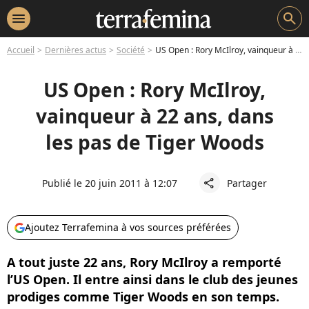
menu
search
Accueil
Dernières actus
Société
US Open : Rory McIlroy, vainqueur à 22 ans, dans les pas de Tiger Woods
US Open : Rory McIlroy,
vainqueur à 22 ans, dans
les pas de Tiger Woods
Publié le 20 juin 2011 à 12:07
Partager
share
Ajoutez Terrafemina à vos sources préférées
A tout juste 22 ans, Rory McIlroy a remporté
l’US Open. Il entre ainsi dans le club des jeunes
prodiges comme Tiger Woods en son temps.