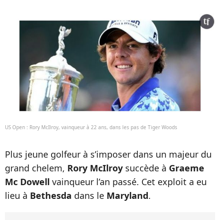
US Open : Rory McIlroy, vainqueur à 22 ans, dans les pas de Tiger Woods
Plus jeune golfeur à s’imposer dans un majeur du
grand chelem,
Rory McIlroy
succède à
Graeme
Mc Dowell
vainqueur l’an passé. Cet exploit a eu
lieu à
Bethesda
dans le
Maryland
.