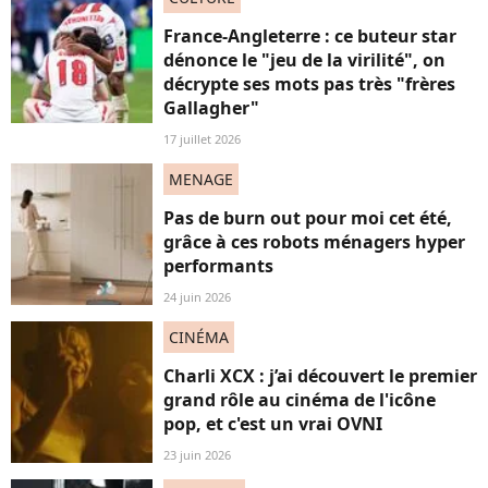
France-Angleterre : ce buteur star
dénonce le "jeu de la virilité", on
décrypte ses mots pas très "frères
Gallagher"
17 juillet 2026
MENAGE
Pas de burn out pour moi cet été,
grâce à ces robots ménagers hyper
performants
24 juin 2026
CINÉMA
Charli XCX : j’ai découvert le premier
grand rôle au cinéma de l'icône
pop, et c'est un vrai OVNI
23 juin 2026