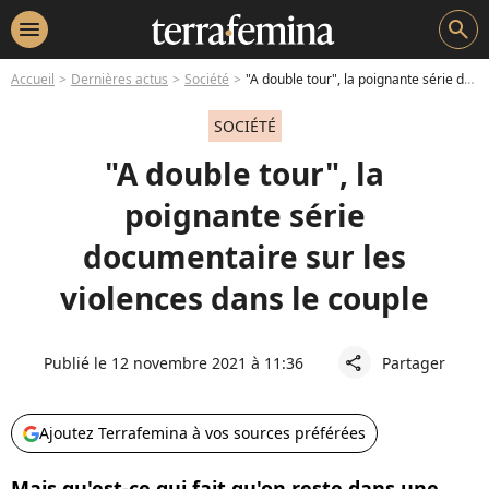
menu
search
Accueil
Dernières actus
Société
"A double tour", la poignante série documentaire sur les violences dans le couple
SOCIÉTÉ
"A double tour", la
poignante série
documentaire sur les
violences dans le couple
Publié le 12 novembre 2021 à 11:36
Partager
share
Ajoutez Terrafemina à vos sources préférées
Mais qu'est-ce qui fait qu'on reste dans une