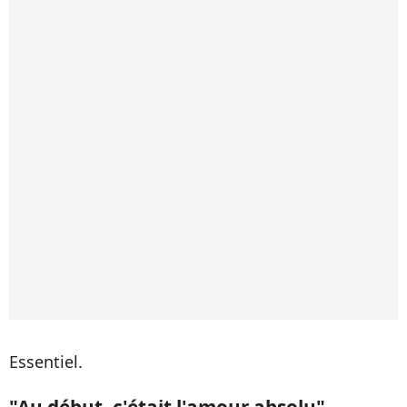
Essentiel.
"Au début, c'était l'amour absolu"