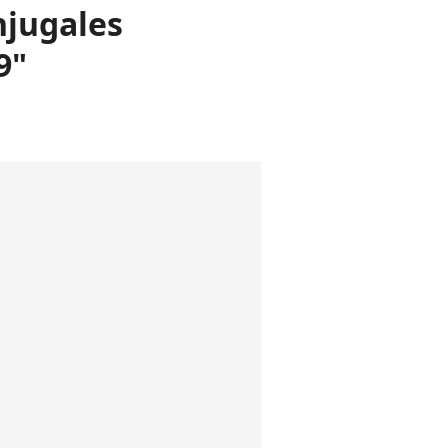
njugales
9"