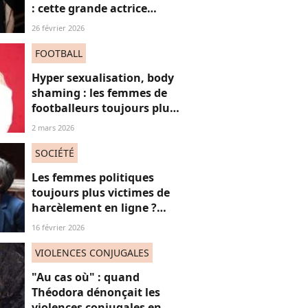
: cette grande actrice
française dénonce en
26 février 2026
direct à la télévision
FOOTBALL
Hyper sexualisation, body
shaming : les femmes de
footballeurs toujours plus
victimes de sexisme ?
2 mars 2026
SOCIÉTÉ
Les femmes politiques
toujours plus victimes de
harcèlement en ligne ?
Une étude interroge ce
16 février 2026
fléau alarmant
VIOLENCES CONJUGALES
"Au cas où" : quand
Théodora dénonçait les
violences conjugales en