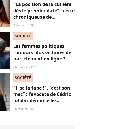
"La position de la cuillère
dès le premier date" : cette
chroniqueuse de
Quotidien s'amuse de
9 février 2026
l'injonction au sexe et c'est
absolument jubilatoire
SOCIÉTÉ
Les femmes politiques
toujours plus victimes de
harcèlement en ligne ?
Une étude interroge ce
16 février 2026
fléau alarmant
SOCIÉTÉ
"Il se la tape !", “c’est son
mec” : l'avocate de Cédric
Jubilar dénonce les
réflexions misogynes
18 février 2026
qu’elle subit, et que
subissent toutes ses
consœurs