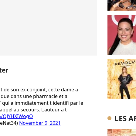
ter
rt de son ex-conjoint, cette dame a
 rendue dans une pharmacie et a
qui a immdiatement t identifi par le
pel au secours. L'auteur a t
com/OJYHXIWogO
LES A
ceNat34)
November 9, 2021