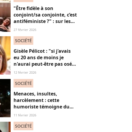
"Être fidèle à son
conjoint/sa conjointe, c’est
antiféministe ?" : sur les
réseaux sociaux, cette
27 février 2026
question fait débat
SOCIÉTÉ
Gisèle Pélicot : "si j'avais
eu 20 ans de moins je
n'aurai peut-être pas osé
refuser le huis-clos"
12 février 2026
SOCIÉTÉ
Menaces, insultes,
harcèlement : cette
humoriste témoigne du
sort des femmes sur les
11 février 2026
réseaux sociaux
SOCIÉTÉ