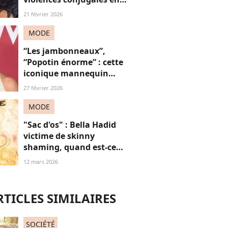
pleine Ligue des
21 février 2026
Champions
MODE
“Les jambonneaux”,
“Popotin énorme” : cette
iconique mannequin
victime de grossophobie,
27 février 2026
jugée “trop potelée”… Par
des femmes
MODE
"Sac d'os" : Bella Hadid
victime de skinny
shaming, quand est-ce
qu’on arrête de trouver les
12 mars 2026
femmes “trop maigres” ?
RTICLES SIMILAIRES
SOCIÉTÉ