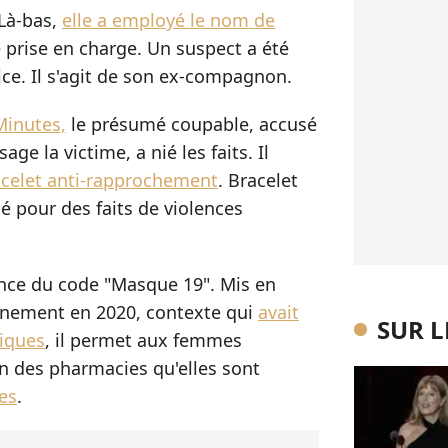
Là-bas,
elle a employé le nom de
e prise en charge. Un suspect a été
lice. Il s'agit de son ex-compagnon.
Minutes,
le présumé coupable, accusé
age la victime, a nié les faits. Il
acelet anti-rapprochement
. Bracelet
gé pour des faits de violences
ance du code "Masque 19". Mis en
inement en 2020, contexte qui
avait
SUR 
iques
, il permet aux femmes
n des pharmacies qu'elles sont
es
.