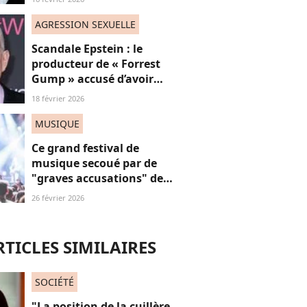
féminisme
AGRESSION SEXUELLE
Scandale Epstein : le
producteur de « Forrest
Gump » accusé d’avoir
sexuellement agressé une
18 février 2026
jeune femme française
MUSIQUE
Ce grand festival de
musique secoué par de
"graves accusations" de
violences sexistes et
26 février 2026
sexuelles
RTICLES SIMILAIRES
SOCIÉTÉ
"La position de la cuillère