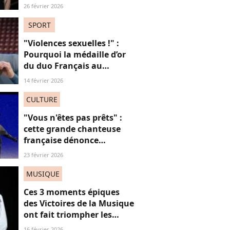
française dénonce en
26 février 2026
direct à la télévision
SPORT
"Violences sexuelles !" :
Pourquoi la médaille d’or
du duo Français au
patinage aux JO fait
14 février 2026
polémique
CULTURE
"Vous n'êtes pas prêts" :
cette grande chanteuse
française dénonce
“l’effacement des femmes
23 février 2026
noires” aux JO et ça fait
(forcément) réagir
MUSIQUE
Ces 3 moments épiques
des Victoires de la Musique
ont fait triompher les
femmes, mais surtout le
16 février 2026