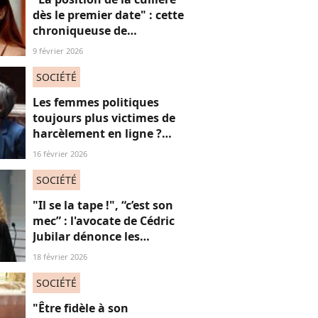
dès le premier date" : cette
chroniqueuse de
Quotidien s'amuse de
9 février 2026
l'injonction au sexe et c'est
absolument jubilatoire
SOCIÉTÉ
Les femmes politiques
toujours plus victimes de
harcèlement en ligne ?
Une étude interroge ce
16 février 2026
fléau alarmant
SOCIÉTÉ
"Il se la tape !", “c’est son
mec” : l'avocate de Cédric
Jubilar dénonce les
réflexions misogynes
18 février 2026
qu’elle subit, et que
subissent toutes ses
SOCIÉTÉ
consœurs
"Être fidèle à son