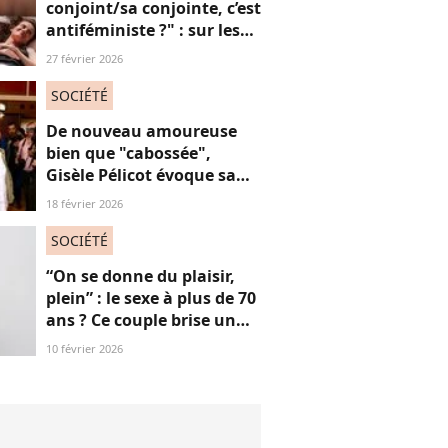
conjoint/sa conjointe, c’est
antiféministe ?" : sur les
réseaux sociaux, cette
27 février 2026
question fait débat
SOCIÉTÉ
De nouveau amoureuse
bien que "cabossée",
Gisèle Pélicot évoque sa
nouvelle vie avec
18 février 2026
émotions
SOCIÉTÉ
“On se donne du plaisir,
plein” : le sexe à plus de 70
ans ? Ce couple brise un
non-dit sur ces images
10 février 2026
“jubilatoires”