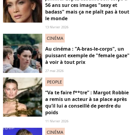
56 ans sur ces images "sexy et
badass" mais ça ne plaît pas à tout
le monde
13 février 2026
CINÉMA
Au cinéma : "A-bras-le-corps", un
puissant exemple de "female gaze"
à voir à tout prix
27 mai 2026
PEOPLE
“Va te faire f**tre” : Margot Robbie
a remis un acteur à sa place après
qu’il lui a conseillé de perdre du
poids
11 février 2026
CINÉMA