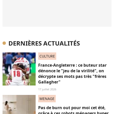
DERNIÈRES ACTUALITÉS
CULTURE
France-Angleterre : ce buteur star
dénonce le "jeu de la virilité", on
décrypte ses mots pas très "frères
Gallagher"
17 juillet 2026
MENAGE
Pas de burn out pour moi cet été,
grâce à ces robots ménagers hyper