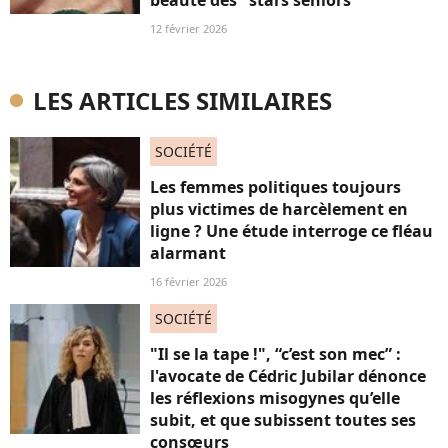
beauté des "stars seniors"
12 février 2026
LES ARTICLES SIMILAIRES
SOCIÉTÉ
Les femmes politiques toujours
plus victimes de harcèlement en
ligne ? Une étude interroge ce fléau
alarmant
16 février 2026
SOCIÉTÉ
"Il se la tape !", “c’est son mec” :
l'avocate de Cédric Jubilar dénonce
les réflexions misogynes qu’elle
subit, et que subissent toutes ses
consœurs