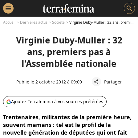
menu
search
Accueil
Dernières actus
Société
Virginie Duby-Muller : 32 ans, premiers pas à l'Assemblée nationale
Virginie Duby-Muller : 32
ans, premiers pas à
l'Assemblée nationale
Publié le 2 octobre 2012 à 09:00
Partager
share
Ajoutez Terrafemina à vos sources préférées
Trentenaires, militantes de la première heure,
souvent mamans : tel est le profil de la
nouvelle génération de députées qui ont fait