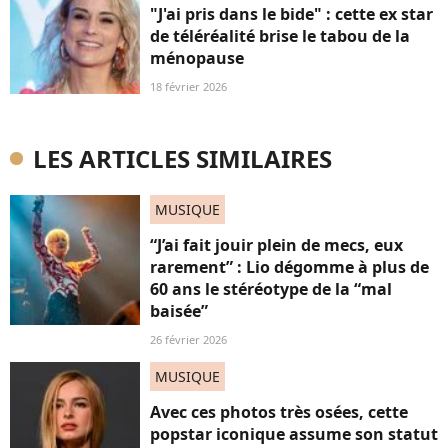
"J'ai pris dans le bide" : cette ex star
de téléréalité brise le tabou de la
ménopause
18 février 2026
LES ARTICLES SIMILAIRES
MUSIQUE
“J’ai fait jouir plein de mecs, eux
rarement” : Lio dégomme à plus de
60 ans le stéréotype de la “mal
baisée”
26 février 2026
MUSIQUE
Avec ces photos très osées, cette
popstar iconique assume son statut