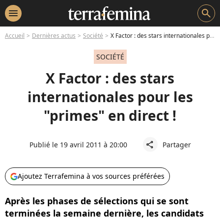
menu
search
Accueil
Dernières actus
Société
X Factor : des stars internationales pour les "primes" en direct !
SOCIÉTÉ
X Factor : des stars
internationales pour les
"primes" en direct !
Publié le 19 avril 2011 à 20:00
Partager
share
Ajoutez Terrafemina à vos sources préférées
Après les phases de sélections qui se sont
terminées la semaine dernière, les candidats