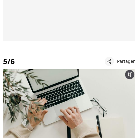
5/6
Partager
share