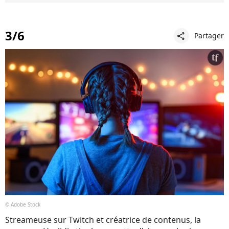
3/6
Partager
share
© Adobe Stock
Streameuse sur Twitch et créatrice de contenus, la