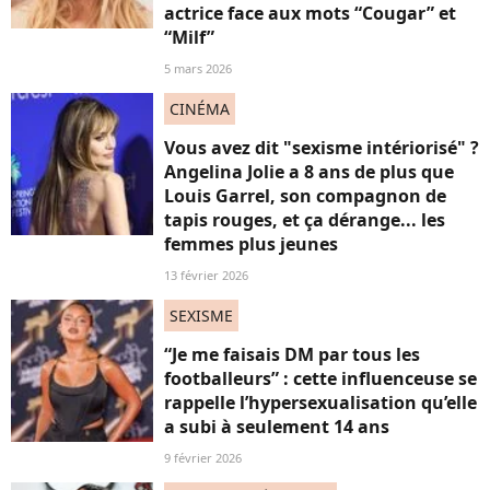
actrice face aux mots “Cougar” et
“Milf”
5 mars 2026
CINÉMA
Vous avez dit "sexisme intériorisé" ?
Angelina Jolie a 8 ans de plus que
Louis Garrel, son compagnon de
tapis rouges, et ça dérange... les
femmes plus jeunes
13 février 2026
SEXISME
“Je me faisais DM par tous les
footballeurs” : cette influenceuse se
rappelle l’hypersexualisation qu’elle
a subi à seulement 14 ans
9 février 2026