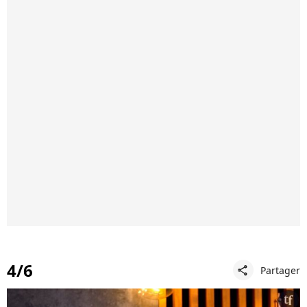
4/6
Partager
share