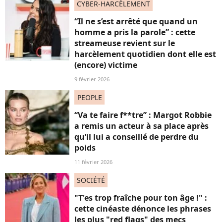
CYBER-HARCÈLEMENT
“Il ne s’est arrêté que quand un
homme a pris la parole” : cette
streameuse revient sur le
harcèlement quotidien dont elle est
(encore) victime
9 février 2026
PEOPLE
“Va te faire f**tre” : Margot Robbie
a remis un acteur à sa place après
qu’il lui a conseillé de perdre du
poids
11 février 2026
SOCIÉTÉ
"T'es trop fraîche pour ton âge !" :
cette cinéaste dénonce les phrases
les plus "red flags" des mecs