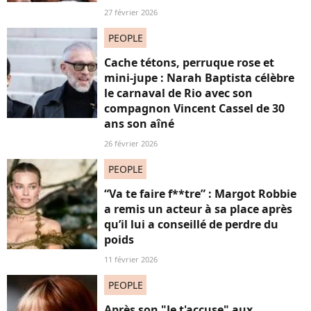
27 février 2026
PEOPLE
Cache tétons, perruque rose et
mini-jupe : Narah Baptista célèbre
le carnaval de Rio avec son
compagnon Vincent Cassel de 30
ans son aîné
26 février 2026
PEOPLE
“Va te faire f**tre” : Margot Robbie
a remis un acteur à sa place après
qu’il lui a conseillé de perdre du
poids
11 février 2026
PEOPLE
Après son "Je t'accuse" aux