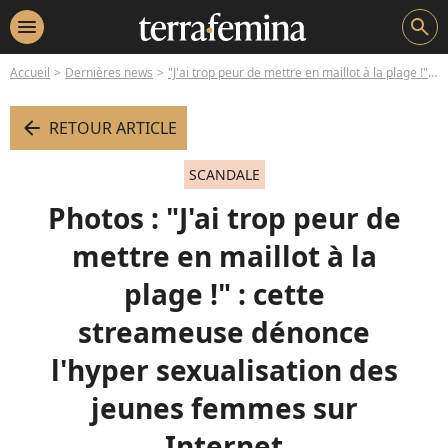
menu
search
Accueil
Dernières news
"J'ai trop peur de mettre en maillot à la plage !" : cette streameuse dénonce l'hyper sexualisation des jeunes femmes sur Internet
arrow_left
RETOUR ARTICLE
SCANDALE
Photos : "J'ai trop peur de
mettre en maillot à la
plage !" : cette
streameuse dénonce
l'hyper sexualisation des
jeunes femmes sur
Internet