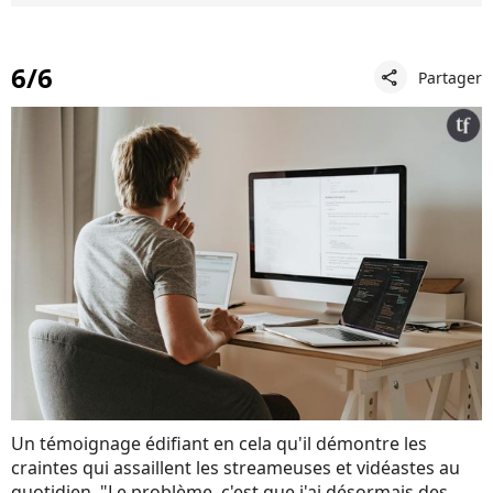
6/6
Partager
share
Un témoignage édifiant en cela qu'il démontre les
craintes qui assaillent les streameuses et vidéastes au
quotidien. "Le problème, c'est que j'ai désormais des