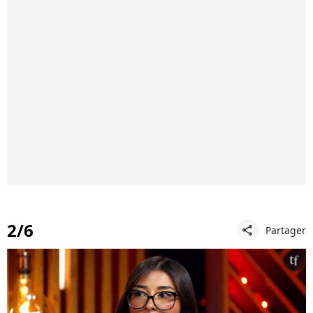
2/6
Partager
share