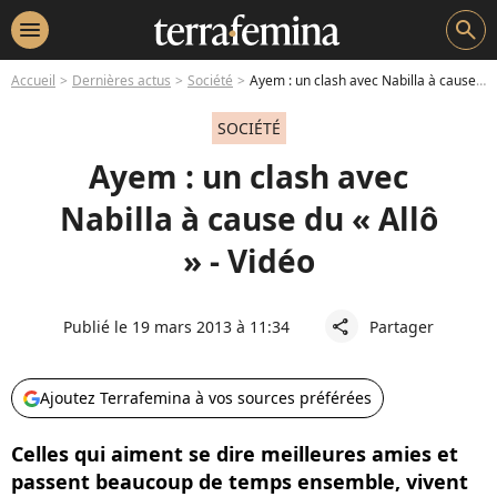
menu
search
Accueil
Dernières actus
Société
Ayem : un clash avec Nabilla à cause du « Allô » - Vidéo
SOCIÉTÉ
Ayem : un clash avec
Nabilla à cause du « Allô
» - Vidéo
Publié le 19 mars 2013 à 11:34
Partager
share
Ajoutez Terrafemina à vos sources préférées
Celles qui aiment se dire meilleures amies et
passent beaucoup de temps ensemble, vivent