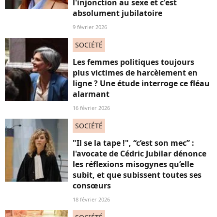
l'injonction au sexe et c'est
absolument jubilatoire
9 février 2026
SOCIÉTÉ
Les femmes politiques toujours
plus victimes de harcèlement en
ligne ? Une étude interroge ce fléau
alarmant
16 février 2026
SOCIÉTÉ
"Il se la tape !", “c’est son mec” :
l'avocate de Cédric Jubilar dénonce
les réflexions misogynes qu’elle
subit, et que subissent toutes ses
consœurs
18 février 2026