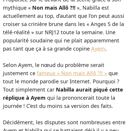
mythique «
Non mais Allô ?!
!
», Nabilla est
actuellement au top, d’autant que l’on peut aussi
croiser sa crinière brune dans les « Anges 5 de la
télé-réalité » sur NRJ12 toute la semaine. Une
popularité soudaine qui ne plait apparemment
pas tant que ça à sa grande copine
Ayem
.
Selon Ayem, le nœud du problème serait
justement ce
fameux « Non mais Allô ?!! »
que
tout le monde parodie sur Internet. Pourquoi ?
Tout simplement car
Nabilla aurait piqué cette
réplique à Ayem
qui la prononcerait toute la
journée ! C’est du moins sa version des faits.
Décidément, les disputes sont nombreuses entre
Ayem et Nabilla qui se battaient déjà il y a peu