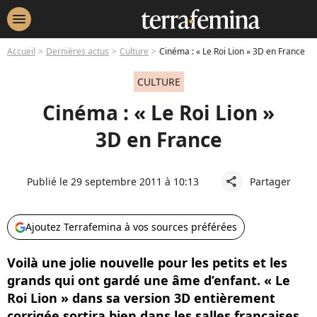
menu
Accueil
Dernières actus
Culture
Cinéma : « Le Roi Lion » 3D en France
CULTURE
Cinéma : « Le Roi Lion »
3D en France
Publié le 29 septembre 2011 à 10:13
Partager
share
Ajoutez Terrafemina à vos sources préférées
Voilà une jolie nouvelle pour les petits et les
grands qui ont gardé une âme d’enfant. « Le
Roi Lion » dans sa version 3D entièrement
corrigée sortira bien dans les salles françaises