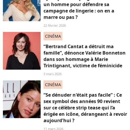
un homme pour défendre sa
campagne de lingerie : on en a
marre ou pas ?
22 février 2026
CINÉMA
“Bertrand Cantat a détruit ma
famille”, dénonce Valérie Bonneton
dans son hommage à Marie
Trintignant, victime de féminicide
3 mars 2026
CINÉMA
“Se dénuder n'était pas facile” : Ce
sex symbol des années 90 revient
sur ce célèbre strip tease qui l’a
érigée en icône, dérangeant à revoir
aujourd'hui ?
11 mars 2026