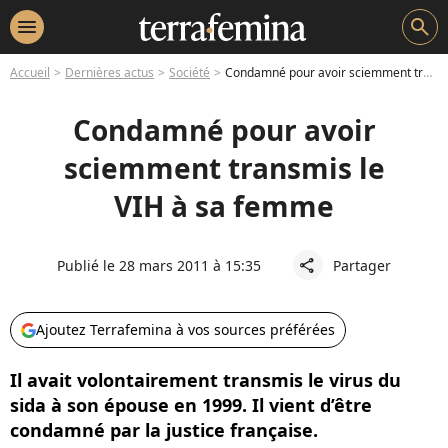
menu
search
Accueil
Dernières actus
Société
Condamné pour avoir sciemment transmis le VIH à sa femme
Condamné pour avoir
sciemment transmis le
VIH à sa femme
Publié le 28 mars 2011 à 15:35
Partager
share
Ajoutez Terrafemina à vos sources préférées
Il avait volontairement transmis le virus du
sida à son épouse en 1999. Il vient d’être
condamné par la justice française.