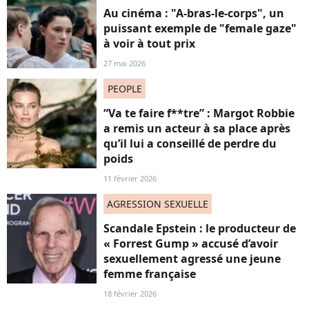
Au cinéma : "A-bras-le-corps", un
puissant exemple de "female gaze"
à voir à tout prix
27 mai 2026
PEOPLE
“Va te faire f**tre” : Margot Robbie
a remis un acteur à sa place après
qu’il lui a conseillé de perdre du
poids
11 février 2026
AGRESSION SEXUELLE
Scandale Epstein : le producteur de
« Forrest Gump » accusé d’avoir
sexuellement agressé une jeune
femme française
18 février 2026