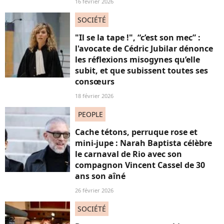
16 février 2026
SOCIÉTÉ
"Il se la tape !", “c’est son mec” :
l'avocate de Cédric Jubilar dénonce
les réflexions misogynes qu’elle
subit, et que subissent toutes ses
consœurs
18 février 2026
PEOPLE
Cache tétons, perruque rose et
mini-jupe : Narah Baptista célèbre
le carnaval de Rio avec son
compagnon Vincent Cassel de 30
ans son aîné
26 février 2026
SOCIÉTÉ