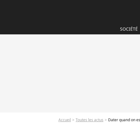
SOCIÉTÉ
Accueil
Toutes les actus
Dater quand on es