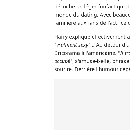
décoche un léger funfact qui 
monde du dating. Avec beauco
familière aux fans de l'actric
Harry explique effectivement
"
vraiment sexy
"... Au détour d
Bricorama à l'américaine. "
Il t
occupé
", s'amuse-t-elle, phra
sourire. Derrière l'humour cepe