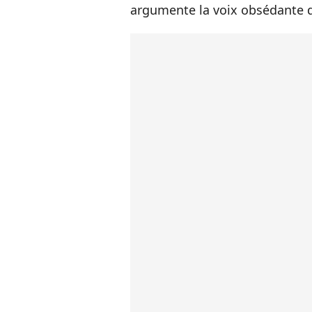
argumente la voix obsédante d