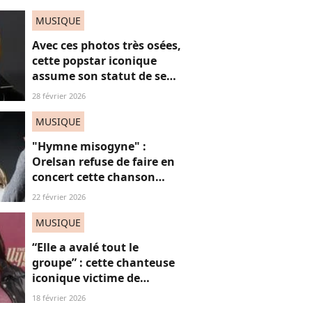
baisée”
MUSIQUE
Avec ces photos très osées,
cette popstar iconique
assume son statut de sex
symbol (et c'est féministe)
28 février 2026
MUSIQUE
"Hymne misogyne" :
Orelsan refuse de faire en
concert cette chanson
très, très controversée
22 février 2026
MUSIQUE
“Elle a avalé tout le
groupe” : cette chanteuse
iconique victime de
grossophobie suite à ces
18 février 2026
images, on dit “STOP”