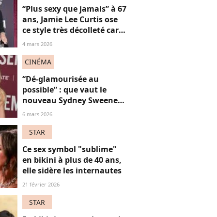
“Plus sexy que jamais” à 67
ans, Jamie Lee Curtis ose
ce style très décolleté car
“les femmes n’ont pas de
4 mars 2026
date de péremption”
CINÉMA
“Dé-glamourisée au
possible” : que vaut le
nouveau Sydney Sweeney,
où le sex symbol est
6 mars 2026
méconnaissable ?
STAR
Ce sex symbol "sublime"
en bikini à plus de 40 ans,
elle sidère les internautes
21 février 2026
STAR