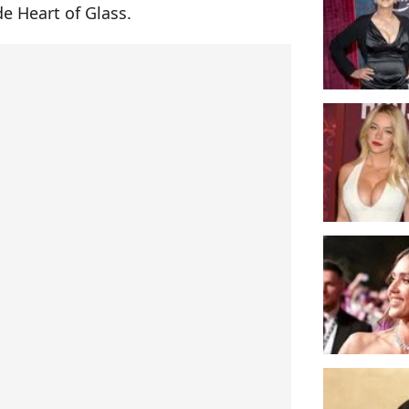
e Heart of Glass.