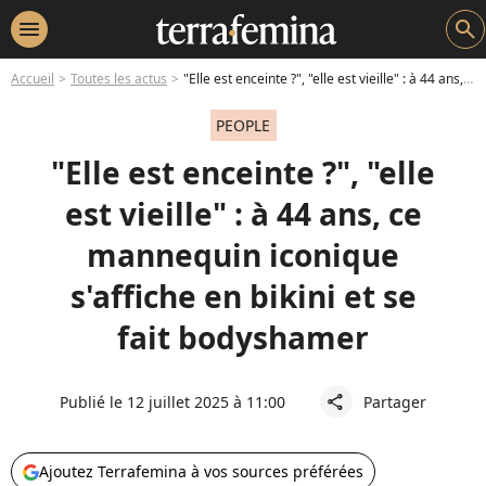
menu
search
Accueil
Toutes les actus
"Elle est enceinte ?", "elle est vieille" : à 44 ans, ce mannequin iconique s'affiche en bikini et se fait bodyshamer
PEOPLE
"Elle est enceinte ?", "elle
est vieille" : à 44 ans, ce
mannequin iconique
s'affiche en bikini et se
fait bodyshamer
Publié le 12 juillet 2025 à 11:00
Partager
share
Ajoutez Terrafemina à vos sources préférées