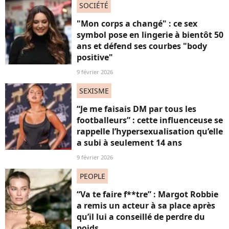
SOCIÉTÉ
"Mon corps a changé" : ce sex
symbol pose en lingerie à bientôt 50
ans et défend ses courbes "body
positive"
9 février 2026
SEXISME
“Je me faisais DM par tous les
footballeurs” : cette influenceuse se
rappelle l’hypersexualisation qu’elle
a subi à seulement 14 ans
9 février 2026
PEOPLE
“Va te faire f**tre” : Margot Robbie
a remis un acteur à sa place après
qu’il lui a conseillé de perdre du
poids