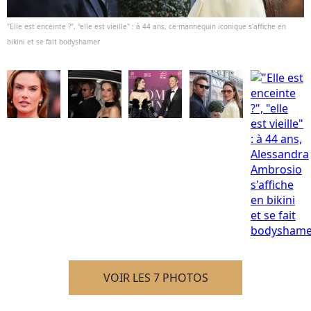
"Elle est enceinte ?", "elle est vieille" : à 44 ans, ce mannequin iconique s'affiche en
bikini et se fait bodyshamer
VOIR LES 7 PHOTOS