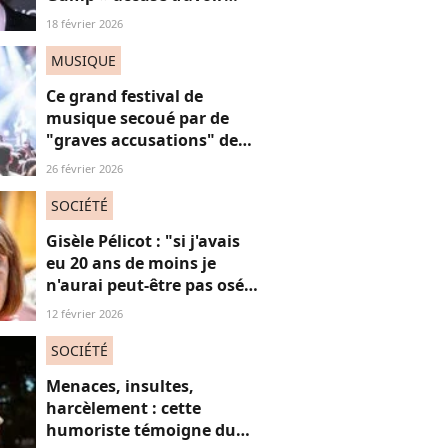
sexuellement agressé une
18 février 2026
jeune femme française
MUSIQUE
Ce grand festival de
musique secoué par de
"graves accusations" de
violences sexistes et
26 février 2026
sexuelles
SOCIÉTÉ
Gisèle Pélicot : "si j'avais
eu 20 ans de moins je
n'aurai peut-être pas osé
refuser le huis-clos"
12 février 2026
SOCIÉTÉ
Menaces, insultes,
harcèlement : cette
humoriste témoigne du