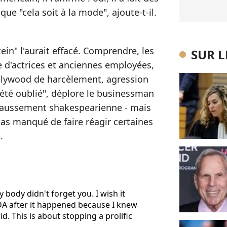
que "cela soit à la mode", ajoute-t-il.
tein" l'aurait effacé. Comprendre, les
SUR 
e d'actrices et anciennes employées,
llywood de harcèlement, agression
a été oublié", déplore le businessman
 faussement shakespearienne - mais
pas manqué de faire réagir certaines
.
y body didn't forget you. I wish it
NDA after it happened because I knew
d. This is about stopping a prolific