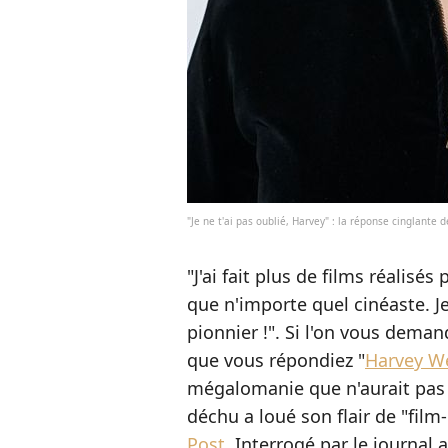
"Je ne t'ai pas oublié, Harvey" : la réponse cinglant
"J'ai fait plus de films réalis
que n'importe quel cinéaste. Je l
pionnier !". Si l'on vous deman
que vous répondiez "
Harvey We
mégalomanie que n'aurait pas
déchu a loué son flair de "fil
Post.
Interrogé par le journal amé