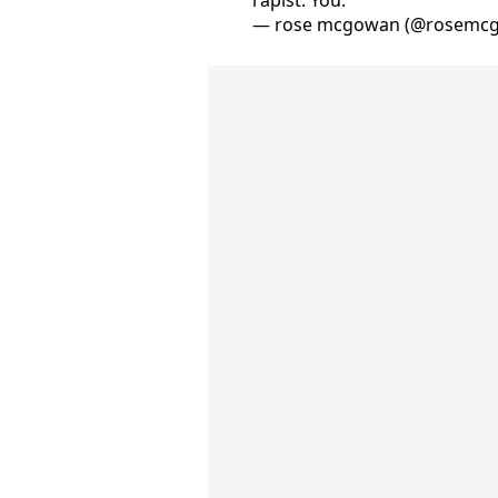
rapist. You.
— rose mcgowan (@rosemc