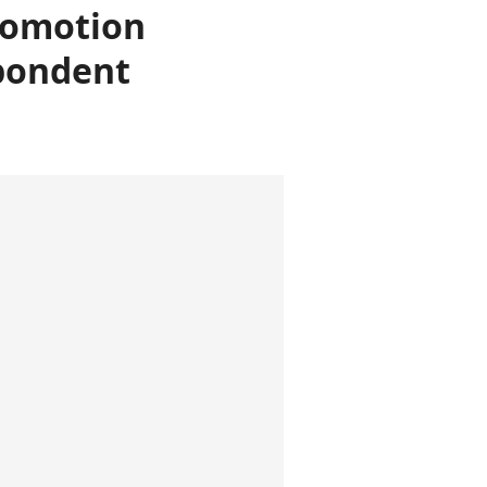
promotion
épondent