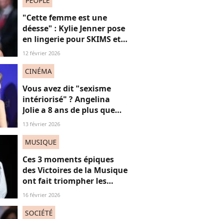
PEOPLE
"Cette femme est une
déesse" : Kylie Jenner pose
en lingerie pour SKIMS et
subjugue les internautes
12 février 2026
CINÉMA
Vous avez dit "sexisme
intériorisé" ? Angelina
Jolie a 8 ans de plus que
Louis Garrel, son
13 février 2026
compagnon de tapis
rouges, et ça dérange... les
MUSIQUE
femmes plus jeunes
Ces 3 moments épiques
des Victoires de la Musique
ont fait triompher les
femmes, mais surtout le
16 février 2026
féminisme
SOCIÉTÉ