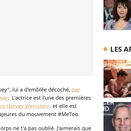
LES A
rvey", lui a d'emblée décoché,
par
wan.
L'actrice est l'une des premières
re Harvey Weinstein,
et elle est
 majeures du mouvement #MeToo.
corps ne t'a pas oublié. J'aimerais que