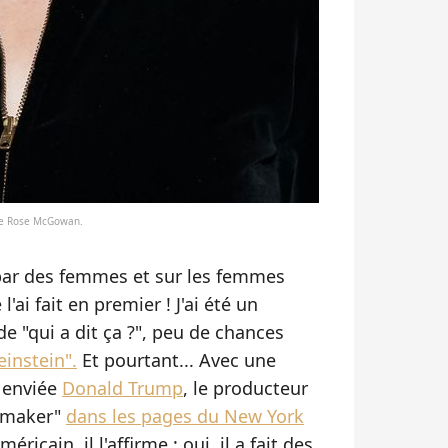
e de Rose McGowan.
és par des femmes et sur les femmes
'ai fait en premier ! J'ai été un
de "qui a dit ça ?", peu de chances
instein".
Et pourtant... Avec une
 enviée
Donald Trump
, le producteur
m-maker"
dans les pages du New York
ricain, il l'affirme : oui, il a fait des