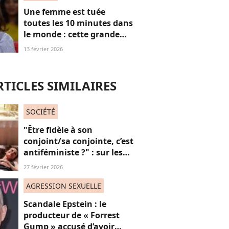
Une femme est tuée
toutes les 10 minutes dans
le monde : cette grande
actrice et amie de Marie
13 février 2026
Trintignant dénonce le
fléau des féminicides
RTICLES SIMILAIRES
SOCIÉTÉ
"Être fidèle à son
conjoint/sa conjointe, c’est
antiféministe ?" : sur les
réseaux sociaux, cette
27 février 2026
question fait débat
AGRESSION SEXUELLE
Scandale Epstein : le
producteur de « Forrest
Gump » accusé d’avoir