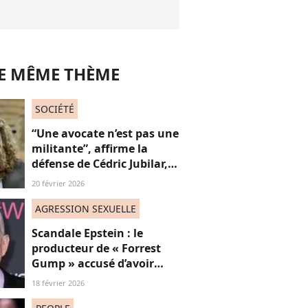
LE MÊME THÈME
SOCIÉTÉ
“Une avocate n’est pas une
militante”, affirme la
défense de Cédric Jubilar,
pour qui une femme peut
20 février 2026
très bien “défendre un
homme accusé" : une prise
AGRESSION SEXUELLE
de parole controversée ?
Scandale Epstein : le
producteur de « Forrest
Gump » accusé d’avoir
sexuellement agressé une
18 février 2026
jeune femme française