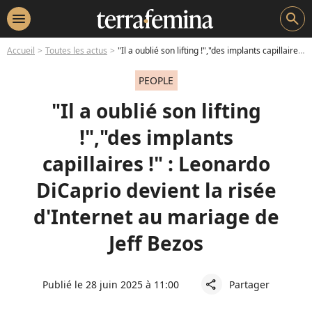
menu
search
Accueil
Toutes les actus
"Il a oublié son lifting !","des implants capillaires !" : Leonardo DiCaprio devient la risée d'Internet au mariage de Jeff Bezos
PEOPLE
"Il a oublié son lifting
!","des implants
capillaires !" : Leonardo
DiCaprio devient la risée
d'Internet au mariage de
Jeff Bezos
Publié le 28 juin 2025 à 11:00
Partager
share