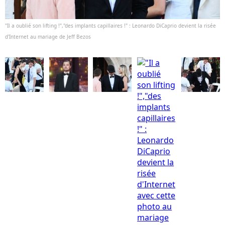
"Il a oublié son lifting !","des implants capillaires !" : Leonardo DiCaprio devient la risée
d'Internet au mariage de Jeff Bezos