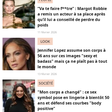
“Va te faire f**tre” : Margot Robbie
a remis un acteur à sa place après
qu’il lui a conseillé de perdre du
poids
11 février 2026
LOOK
Jennifer Lopez assume son corps à
56 ans sur ces images "sexy et
badass" mais ça ne plaît pas à tout
le monde
13 février 2026
SOCIÉTÉ
"Mon corps a changé" : ce sex
symbol pose en lingerie à bientôt 50
ans et défend ses courbes "body
positive"