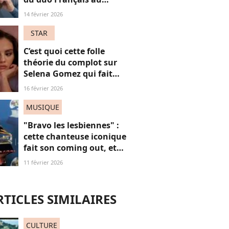
patinage aux JO fait
14 février 2026
polémique
STAR
C’est quoi cette folle
théorie du complot sur
Selena Gomez qui fait
parler Internet ?
16 février 2026
MUSIQUE
"Bravo les lesbiennes" :
cette chanteuse iconique
fait son coming out, et
non, on ne "s'en fout" pas
11 février 2026
du tout (voilà pourquoi)
RTICLES SIMILAIRES
CULTURE