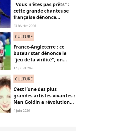
"Vous n'êtes pas prêts" :
cette grande chanteuse
française dénonce
“l’effacement des femmes
23 février 2026
noires” aux JO et ça fait
(forcément) réagir
CULTURE
France-Angleterre : ce
buteur star dénonce le
"jeu de la virilité", on
décrypte ses mots pas très
17 juillet 2026
"frères Gallagher"
CULTURE
C’est l’une des plus
grandes artistes vivantes :
Nan Goldin a révolutionné
mon regard, voici
4 juin 2026
pourquoi