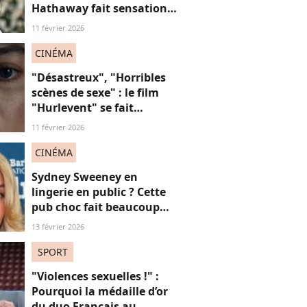
Hathaway fait sensation
en robe en dentelle
11 février 2026
transparente
CINÉMA
"Désastreux", "Horribles
scènes de sexe" : le film
"Hurlevent" se fait
détruire par la presse, et si
11 février 2026
ces critiques étaient
sexistes ?
CINÉMA
Sydney Sweeney en
lingerie en public ? Cette
pub choc fait beaucoup
(trop ?) réagir
13 février 2026
SPORT
"Violences sexuelles !" :
Pourquoi la médaille d’or
du duo Français au