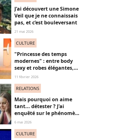
J'ai découvert une Simone
Veil que je ne connaissais
pas, et c’est bouleversant
21 mai 2026
CULTURE
"Princesse des temps
modernes" : entre body
sexy et robes élégantes,
cette popstar iconique
11 février 2026
"sidérante" sur ces photos
de "diva" absolue
RELATIONS
Mais pourquoi on aime
tant... détester ? J'ai
enquêté sur le phénomène
du "hate watching" (et ça
6 mai 2026
m'a emmené très loin)
CULTURE