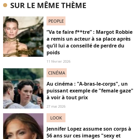
SUR LE MÊME THÈME
PEOPLE
“Va te faire f**tre” : Margot Robbie
a remis un acteur à sa place après
qu’il lui a conseillé de perdre du
poids
11 février 2026
CINÉMA
Au cinéma : "A-bras-le-corps", un
puissant exemple de "female gaze"
à voir à tout prix
27 mai 2026
LOOK
Jennifer Lopez assume son corps à
56 ans sur ces images "sexy et