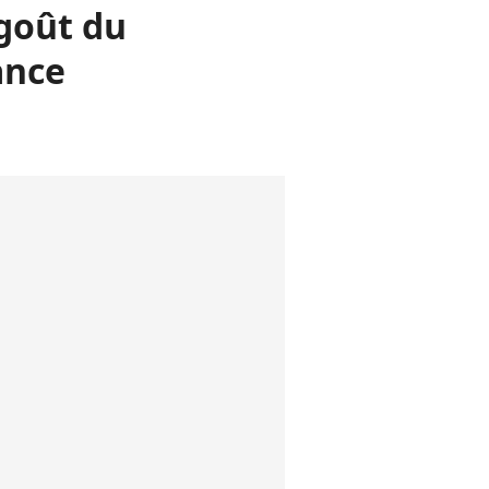
goût du
ance