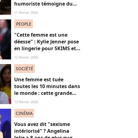
humoriste témoigne du
sort des femmes sur les
11 février 2026
réseaux sociaux
PEOPLE
"Cette femme est une
déesse" : Kylie Jenner pose
en lingerie pour SKIMS et
subjugue les internautes
12 février 2026
SOCIÉTÉ
Une femme est tuée
toutes les 10 minutes dans
le monde : cette grande
actrice et amie de Marie
13 février 2026
Trintignant dénonce le
fléau des féminicides
CINÉMA
Vous avez dit "sexisme
intériorisé" ? Angelina
Jolie a 8 ans de plus que