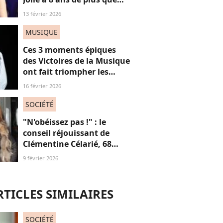
Louis Garrel, son
13 février 2026
compagnon de tapis
rouges, et ça dérange... les
MUSIQUE
femmes plus jeunes
Ces 3 moments épiques
des Victoires de la Musique
ont fait triompher les
femmes, mais surtout le
16 février 2026
féminisme
SOCIÉTÉ
"N'obéissez pas !" : le
conseil réjouissant de
Clémentine Célarié, 68
ans, aux jeunes femmes
9 février 2026
"accusées d'en faire
toujours trop"
RTICLES SIMILAIRES
SOCIÉTÉ