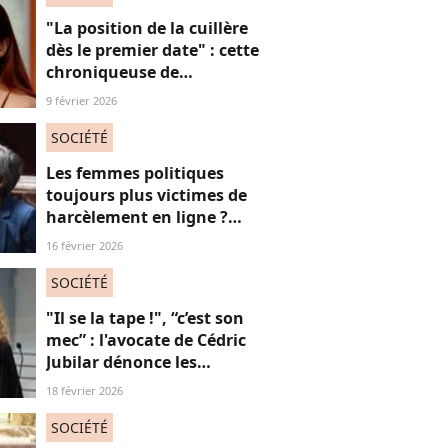
"La position de la cuillère
dès le premier date" : cette
chroniqueuse de
Quotidien s'amuse de
9 février 2026
l'injonction au sexe et c'est
absolument jubilatoire
SOCIÉTÉ
Les femmes politiques
toujours plus victimes de
harcèlement en ligne ?
Une étude interroge ce
16 février 2026
fléau alarmant
SOCIÉTÉ
"Il se la tape !", “c’est son
mec” : l'avocate de Cédric
Jubilar dénonce les
réflexions misogynes
18 février 2026
qu’elle subit, et que
subissent toutes ses
SOCIÉTÉ