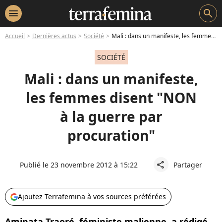
menu
search
Accueil
Dernières actus
Société
Mali : dans un manifeste, les femmes disent "NON à la guerre par procuration"
SOCIÉTÉ
Mali : dans un manifeste,
les femmes disent "NON
à la guerre par
procuration"
Publié le 23 novembre 2012 à 15:22
Partager
share
Ajoutez Terrafemina à vos sources préférées
Aminata Traoré, féministe malienne, a rédigé