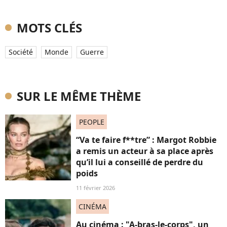
MOTS CLÉS
Société
Monde
Guerre
SUR LE MÊME THÈME
PEOPLE
“Va te faire f**tre” : Margot Robbie
a remis un acteur à sa place après
qu’il lui a conseillé de perdre du
poids
11 février 2026
CINÉMA
Au cinéma : "A-bras-le-corps", un