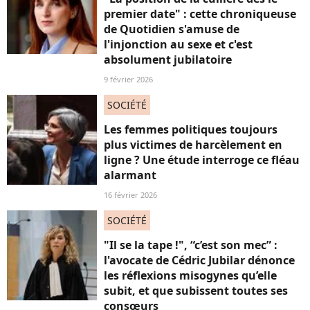
premier date" : cette chroniqueuse
de Quotidien s'amuse de
l'injonction au sexe et c'est
absolument jubilatoire
9 février 2026
SOCIÉTÉ
Les femmes politiques toujours
plus victimes de harcèlement en
ligne ? Une étude interroge ce fléau
alarmant
16 février 2026
SOCIÉTÉ
"Il se la tape !", “c’est son mec” :
l'avocate de Cédric Jubilar dénonce
les réflexions misogynes qu’elle
subit, et que subissent toutes ses
consœurs