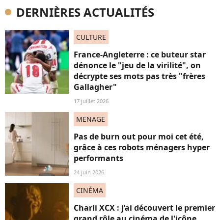
DERNIÈRES ACTUALITÉS
CULTURE
France-Angleterre : ce buteur star
dénonce le "jeu de la virilité", on
décrypte ses mots pas très "frères
Gallagher"
17 juillet 2026
MENAGE
Pas de burn out pour moi cet été,
grâce à ces robots ménagers hyper
performants
24 juin 2026
CINÉMA
Charli XCX : j’ai découvert le premier
grand rôle au cinéma de l'icône