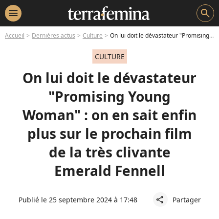
menu
search
Accueil
Dernières actus
Culture
On lui doit le dévastateur "Promising Young Woman" : on en sait enfin plus sur le prochain film de la très clivante Emerald Fennell
CULTURE
On lui doit le dévastateur
"Promising Young
Woman" : on en sait enfin
plus sur le prochain film
de la très clivante
Emerald Fennell
Publié le 25 septembre 2024 à 17:48
Partager
share