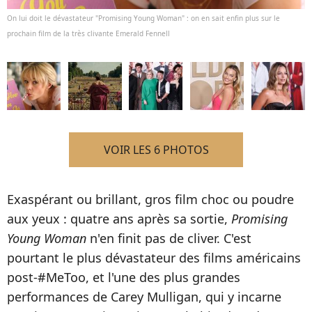
On lui doit le dévastateur "Promising Young Woman" : on en sait enfin plus sur le
prochain film de la très clivante Emerald Fennell
VOIR LES 6 PHOTOS
Exaspérant ou brillant, gros film choc ou poudre
aux yeux : quatre ans après sa sortie,
Promising
Young Woman
n'en finit pas de cliver. C'est
pourtant le plus dévastateur des films américains
post-#MeToo, et l'une des plus grandes
performances de Carey Mulligan, qui y incarne