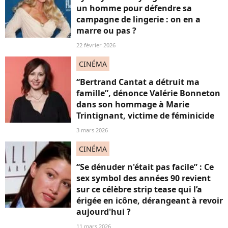
un homme pour défendre sa
campagne de lingerie : on en a
marre ou pas ?
22 février 2026
CINÉMA
“Bertrand Cantat a détruit ma
famille”, dénonce Valérie Bonneton
dans son hommage à Marie
Trintignant, victime de féminicide
3 mars 2026
CINÉMA
“Se dénuder n'était pas facile” : Ce
sex symbol des années 90 revient
sur ce célèbre strip tease qui l’a
érigée en icône, dérangeant à revoir
aujourd'hui ?
11 mars 2026