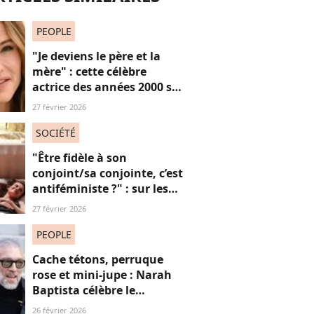
PEOPLE
"Je deviens le père et la
mère" : cette célèbre
actrice des années 2000 se
confie sur sa vie de parent
27 février 2026
célibataire
SOCIÉTÉ
"Être fidèle à son
conjoint/sa conjointe, c’est
antiféministe ?" : sur les
réseaux sociaux, cette
27 février 2026
question fait débat
PEOPLE
Cache tétons, perruque
rose et mini-jupe : Narah
Baptista célèbre le
carnaval de Rio avec son
26 février 2026