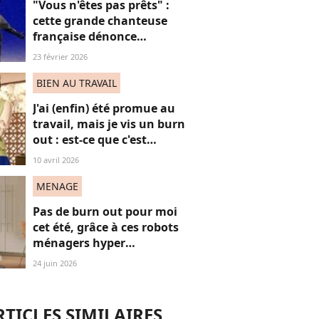
"Vous n'êtes pas prêts" :
cette grande chanteuse
française dénonce
“l’effacement des femmes
23 février 2026
noires” aux JO et ça fait
(forcément) réagir
BIEN AU TRAVAIL
J'ai (enfin) été promue au
travail, mais je vis un burn
out : est-ce que c'est
normal ?
10 avril 2026
MENAGE
Pas de burn out pour moi
cet été, grâce à ces robots
ménagers hyper
performants
24 juin 2026
RTICLES SIMILAIRES