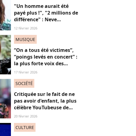
"Un homme aurait été
payé plus !", "2 millions de
différence" : Neve
Campbell dénonce les
12 février 2026
inégalités salariales à
Hollywood (et on
MUSIQUE
applaudit)
“On a tous été victimes”,
“poings levés en concert” :
la plus forte voix des
Victoires de la Musique
17 février 2026
défend l’utilité de sa
chanson “Je t’accuse”
SOCIÉTÉ
Critiquée sur le fait de ne
pas avoir d'enfant, la plus
célèbre YouTubeuse de
France répond aux
20 février 2026
"mascus" à la "virilité
fragile"
CULTURE