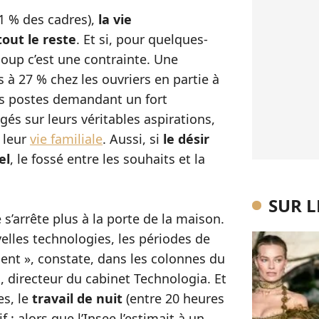
1 % des cadres),
la vie
out le reste
. Et si, pour quelques-
coup c’est une contrainte. Une
 à 27 % chez les ouvriers en partie à
es postes demandant un fort
és sur leurs véritables aspirations,
 leur
vie familiale
. Aussi, si
le désir
el
, le fossé entre les souhaits et la
SUR 
s’arrête plus à la porte de la maison.
uvelles technologies, les périodes de
ent », constate, dans les colonnes du
, directeur du cabinet Technologia. Et
es, le
travail de nuit
(entre 20 heures
 : alors que l’Insee l’estimait à un