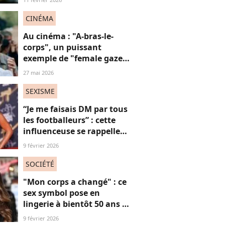
perdre du poids
CINÉMA
Au cinéma : "A-bras-le-
corps", un puissant
exemple de "female gaze"
à voir à tout prix
27 mai 2026
SEXISME
“Je me faisais DM par tous
les footballeurs” : cette
influenceuse se rappelle
l’hypersexualisation
9 février 2026
qu’elle a subi à seulement
14 ans
SOCIÉTÉ
"Mon corps a changé" : ce
sex symbol pose en
lingerie à bientôt 50 ans et
défend ses courbes "body
9 février 2026