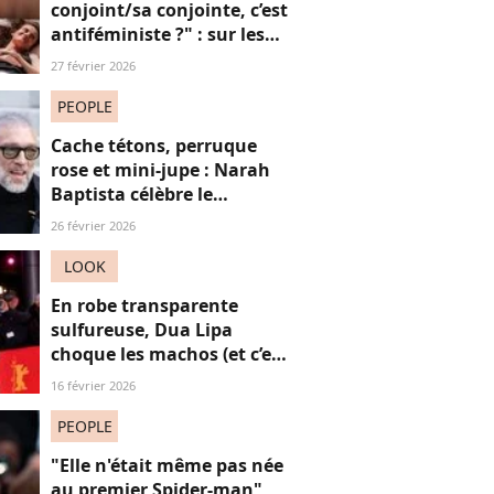
conjoint/sa conjointe, c’est
antiféministe ?" : sur les
réseaux sociaux, cette
27 février 2026
question fait débat
PEOPLE
Cache tétons, perruque
rose et mini-jupe : Narah
Baptista célèbre le
carnaval de Rio avec son
26 février 2026
compagnon Vincent Cassel
de 30 ans son aîné
LOOK
En robe transparente
sulfureuse, Dua Lipa
choque les machos (et c’est
une réussite)
16 février 2026
PEOPLE
"Elle n'était même pas née
au premier Spider-man",