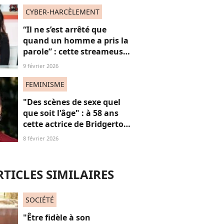
positive"
CYBER-HARCÈLEMENT
“Il ne s’est arrêté que
quand un homme a pris la
parole” : cette streameuse
revient sur le harcèlement
9 février 2026
quotidien dont elle est
(encore) victime
FEMINISME
"Des scènes de sexe quel
que soit l'âge" : à 58 ans
cette actrice de Bridgerton
veut briser les tabous à
8 février 2026
l'écran
RTICLES SIMILAIRES
SOCIÉTÉ
"Être fidèle à son