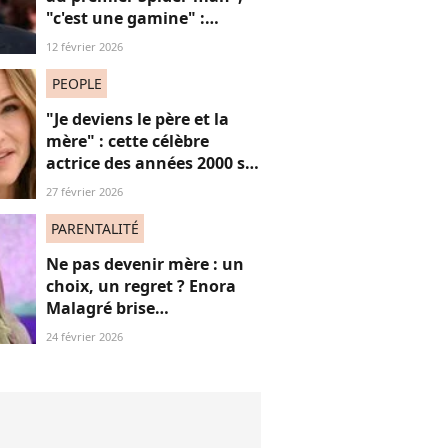
"c'est une gamine" :
l'apparition de cet acteur
12 février 2026
avec sa petite amie de 30
ans de moins que lui
PEOPLE
suscite la critique
"Je deviens le père et la
mère" : cette célèbre
actrice des années 2000 se
confie sur sa vie de parent
27 février 2026
célibataire
PARENTALITÉ
Ne pas devenir mère : un
choix, un regret ? Enora
Malagré brise
courageusement un tabou
24 février 2026
(bravo)