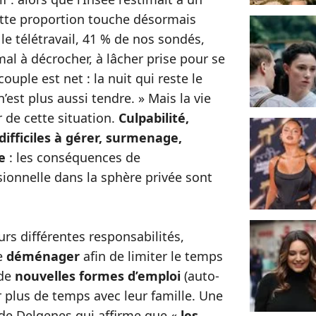
cette proportion touche désormais
le télétravail, 41 % de nos sondés,
al à décrocher, à lâcher prise pour se
couple est net : la nuit qui reste le
 n’est plus aussi tendre. » Mais la vie
r de cette situation.
Culpabilité,
difficiles à gérer, surmenage,
e
: les conséquences de
sionnelle dans la sphère privée sont
urs différentes responsabilités,
de
déménager
afin de limiter le temps
 de
nouvelles formes d’emploi
(auto-
r plus de temps avec leur famille. Une
de Delgenes qui affirme que «
les