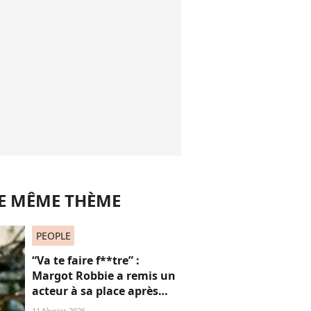
LE MÊME THÈME
PEOPLE
“Va te faire f**tre” :
Margot Robbie a remis un
acteur à sa place après
qu’il lui a conseillé de
11 février 2026