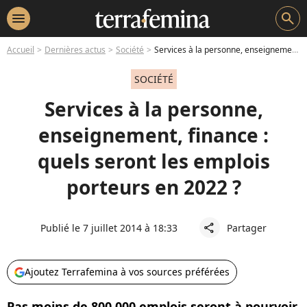
menu
search
Accueil
Dernières actus
Société
Services à la personne, enseignement, finance : quels seront les emplois porteurs en 2022 ?
SOCIÉTÉ
Services à la personne,
enseignement, finance :
quels seront les emplois
porteurs en 2022 ?
Publié le 7 juillet 2014 à 18:33
Partager
share
Ajoutez Terrafemina à vos sources préférées
Pas moins de 800 000 emplois seront à pourvoir