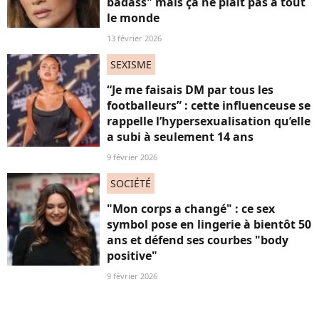
badass" mais ça ne plaît pas à tout
le monde
13 février 2026
SEXISME
“Je me faisais DM par tous les
footballeurs” : cette influenceuse se
rappelle l’hypersexualisation qu’elle
a subi à seulement 14 ans
9 février 2026
SOCIÉTÉ
"Mon corps a changé" : ce sex
symbol pose en lingerie à bientôt 50
ans et défend ses courbes "body
positive"
9 février 2026