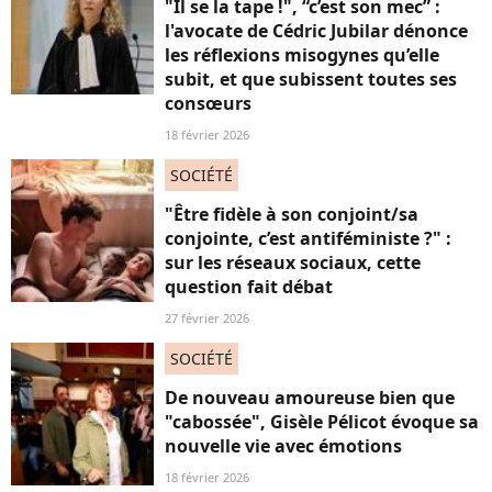
"Il se la tape !", “c’est son mec” :
l'avocate de Cédric Jubilar dénonce
les réflexions misogynes qu’elle
subit, et que subissent toutes ses
consœurs
18 février 2026
SOCIÉTÉ
"Être fidèle à son conjoint/sa
conjointe, c’est antiféministe ?" :
sur les réseaux sociaux, cette
question fait débat
27 février 2026
SOCIÉTÉ
De nouveau amoureuse bien que
"cabossée", Gisèle Pélicot évoque sa
nouvelle vie avec émotions
18 février 2026