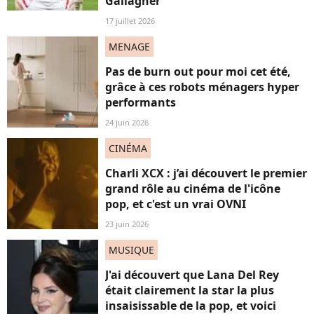
Gallagher"
17 juillet 2026
MENAGE
Pas de burn out pour moi cet été,
grâce à ces robots ménagers hyper
performants
24 juin 2026
CINÉMA
Charli XCX : j’ai découvert le premier
grand rôle au cinéma de l'icône
pop, et c'est un vrai OVNI
23 juin 2026
MUSIQUE
J'ai découvert que Lana Del Rey
était clairement la star la plus
insaisissable de la pop, et voici