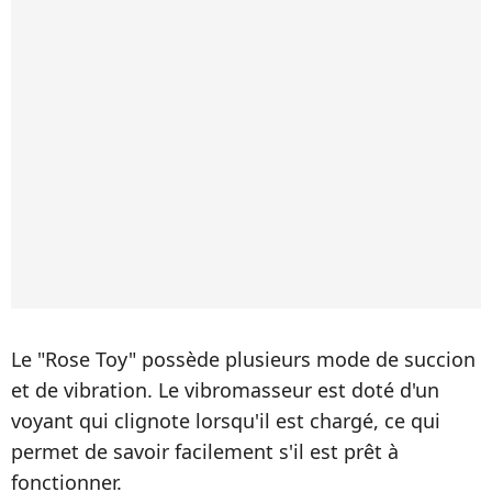
Le "Rose Toy" possède plusieurs mode de succion
et de vibration. Le vibromasseur est doté d'un
voyant qui clignote lorsqu'il est chargé, ce qui
permet de savoir facilement s'il est prêt à
fonctionner.