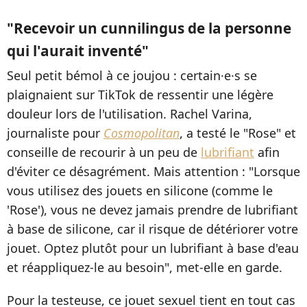
"Recevoir un cunnilingus de la personne
qui l'aurait inventé"
Seul petit bémol à ce joujou : certain·e·s se
plaignaient sur TikTok de ressentir une légère
douleur lors de l'utilisation. Rachel Varina,
journaliste pour
Cosmopolitan
, a testé le "Rose" et
conseille de recourir à un peu de
lubrifiant
afin
d'éviter ce désagrément. Mais attention : "Lorsque
vous utilisez des jouets en silicone (comme le
'Rose'), vous ne devez jamais prendre de lubrifiant
à base de silicone, car il risque de détériorer votre
jouet. Optez plutôt pour un lubrifiant à base d'eau
et réappliquez-le au besoin", met-elle en garde.
Pour la testeuse, ce jouet sexuel tient en tout cas