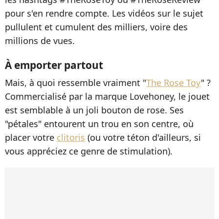
pour s'en rendre compte. Les vidéos sur le sujet
pullulent et cumulent des milliers, voire des
millions de vues.
À emporter partout
Mais, à quoi ressemble vraiment "
The Rose Toy
" ?
Commercialisé par la marque Lovehoney, le jouet
est semblable à un joli bouton de rose. Ses
"pétales" entourent un trou en son centre, où
placer votre
clitoris
(ou votre téton d'ailleurs, si
vous appréciez ce genre de stimulation).