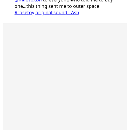
one...this thing sent me to outer space
#rosetoy
original sound - Ash