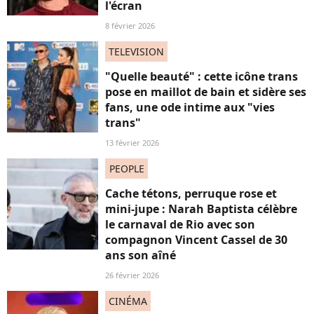
l'écran
8 février 2026
TELEVISION
"Quelle beauté" : cette icône trans
pose en maillot de bain et sidère ses
fans, une ode intime aux "vies
trans"
13 février 2026
PEOPLE
Cache tétons, perruque rose et
mini-jupe : Narah Baptista célèbre
le carnaval de Rio avec son
compagnon Vincent Cassel de 30
ans son aîné
26 février 2026
CINÉMA