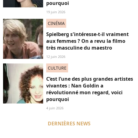
pourquoi
19 juin 2026
CINÉMA
Spielberg s'intéresse-t-il vraiment
aux femmes ? On a revu la filmo
très masculine du maestro
12 juin 2026
CULTURE
C’est l’une des plus grandes artistes
vivantes : Nan Goldin a
révolutionné mon regard, voici
pourquoi
4 juin 2026
DERNIÈRES NEWS