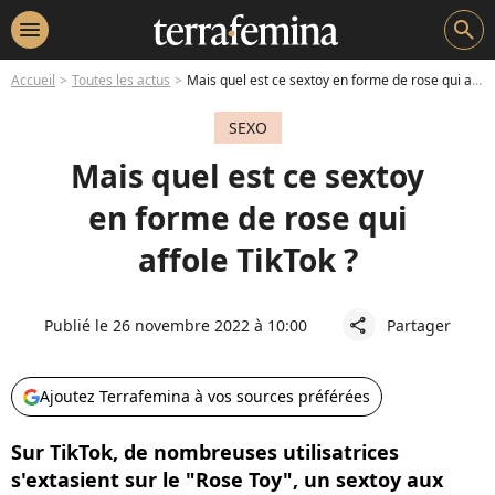
menu
search
Accueil
Toutes les actus
Mais quel est ce sextoy en forme de rose qui affole TikTok ?
SEXO
Mais quel est ce sextoy
en forme de rose qui
affole TikTok ?
Publié le 26 novembre 2022 à 10:00
Partager
share
Ajoutez Terrafemina à vos sources préférées
Sur TikTok, de nombreuses utilisatrices
s'extasient sur le "Rose Toy", un sextoy aux