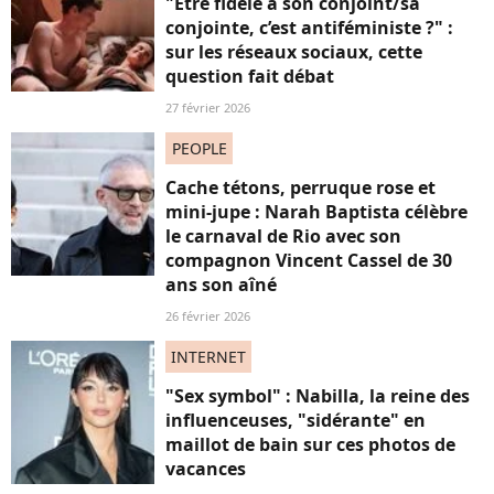
"Être fidèle à son conjoint/sa
conjointe, c’est antiféministe ?" :
sur les réseaux sociaux, cette
question fait débat
27 février 2026
PEOPLE
Cache tétons, perruque rose et
mini-jupe : Narah Baptista célèbre
le carnaval de Rio avec son
compagnon Vincent Cassel de 30
ans son aîné
26 février 2026
INTERNET
"Sex symbol" : Nabilla, la reine des
influenceuses, "sidérante" en
maillot de bain sur ces photos de
vacances