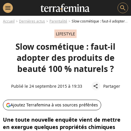
menu
search
Accueil
Dernières actus
Parentalité
Slow cosmétique : faut-il adopter des produits de beauté 100 % naturels ?
LIFESTYLE
Slow cosmétique : faut-il
adopter des produits de
beauté 100 % naturels ?
Publié le 24 septembre 2015 à 19:33
Partager
share
Ajoutez Terrafemina à vos sources préférées
Une toute nouvelle enquête vient de mettre
en exergue quelques propriétés chimiques