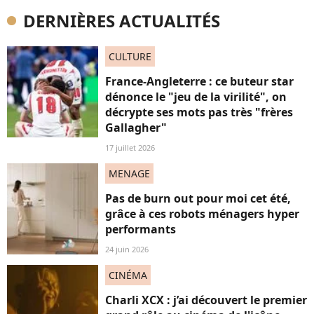
DERNIÈRES ACTUALITÉS
CULTURE
France-Angleterre : ce buteur star
dénonce le "jeu de la virilité", on
décrypte ses mots pas très "frères
Gallagher"
17 juillet 2026
MENAGE
Pas de burn out pour moi cet été,
grâce à ces robots ménagers hyper
performants
24 juin 2026
CINÉMA
Charli XCX : j’ai découvert le premier