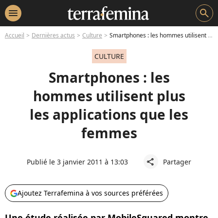
menu
search
Accueil
Dernières actus
Culture
Smartphones : les hommes utilisent plus les applications que les femmes
CULTURE
Smartphones : les
hommes utilisent plus
les applications que les
femmes
Publié le 3 janvier 2011 à 13:03
Partager
share
Ajoutez Terrafemina à vos sources préférées
Une étude réalisée par MobileSquared montre