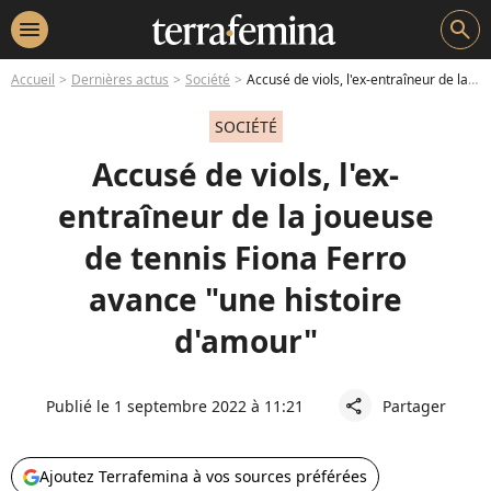
menu
search
Accueil
Dernières actus
Société
Accusé de viols, l'ex-entraîneur de la joueuse de tennis Fiona Ferro avance "une histoire d'amour"
SOCIÉTÉ
Accusé de viols, l'ex-
entraîneur de la joueuse
de tennis Fiona Ferro
avance "une histoire
d'amour"
Publié le 1 septembre 2022 à 11:21
Partager
share
Ajoutez Terrafemina à vos sources préférées