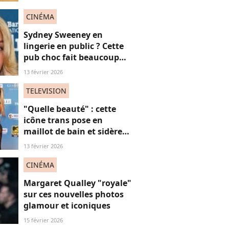
"sidérante" sur ces photos
de "diva" absolue
CINÉMA
Sydney Sweeney en
lingerie en public ? Cette
pub choc fait beaucoup
(trop ?) réagir
13 février 2026
TELEVISION
"Quelle beauté" : cette
icône trans pose en
maillot de bain et sidère
ses fans, une ode intime
13 février 2026
aux "vies trans"
CINÉMA
Margaret Qualley "royale"
sur ces nouvelles photos
glamour et iconiques
15 février 2026