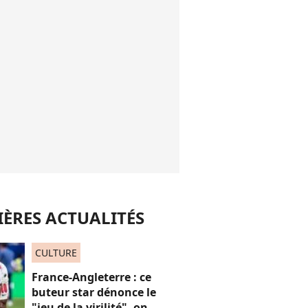
ÈRES ACTUALITÉS
CULTURE
France-Angleterre : ce
buteur star dénonce le
"jeu de la virilité", on