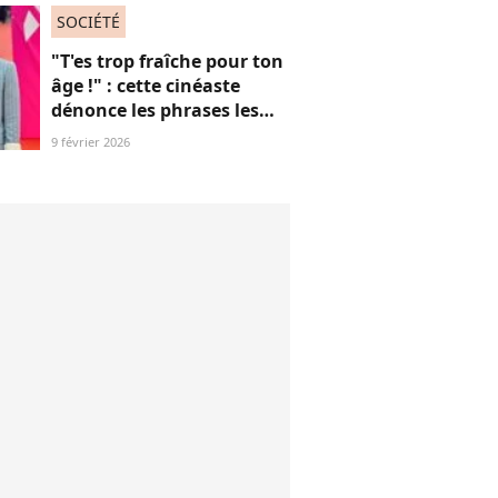
SOCIÉTÉ
"T'es trop fraîche pour ton
âge !" : cette cinéaste
dénonce les phrases les
plus "red flags" des mecs
9 février 2026
toxiques