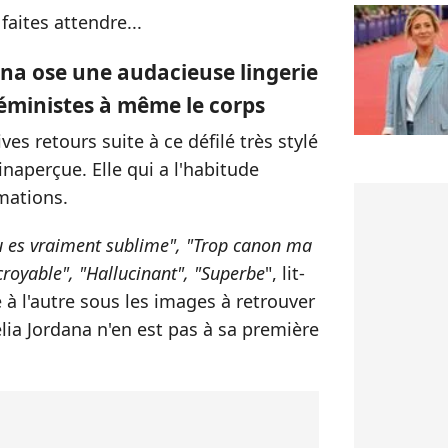
faites attendre...
ana ose une audacieuse lingerie
féministes à même le corps
es retours suite à ce défilé très stylé
naperçue. Elle qui a l'habitude
amations.
u es vraiment sublime", "Trop canon ma
croyable", "Hallucinant", "Superbe
", lit-
 l'autre sous les images à retrouver
elia Jordana n'en est pas à sa première