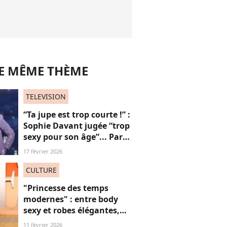
LE MÊME THÈME
TELEVISION
“Ta jupe est trop courte !” :
Sophie Davant jugée “trop
sexy pour son âge”... Par
des femmes (adieu la
17 février 2026
sororité ?)
CULTURE
"Princesse des temps
modernes" : entre body
sexy et robes élégantes,
cette popstar iconique
11 février 2026