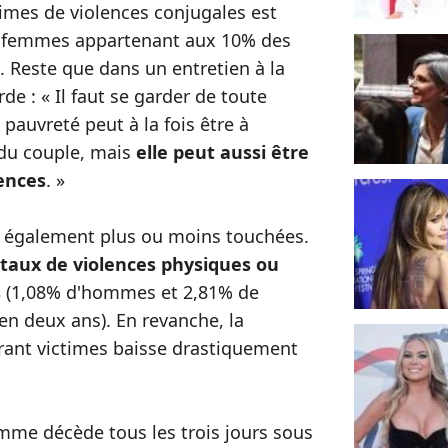
imes de violences conjugales est
les femmes appartenant aux 10% des
. Reste que dans un entretien à la
rde : « Il faut se garder de toute
 pauvreté peut à la fois être à
du couple, mais
elle peut aussi être
ences
. »
t également plus ou moins touchées.
 taux de violences physiques ou
s
(1,08% d'hommes et 2,81% de
en deux ans). En revanche, la
rant victimes baisse drastiquement
me décède tous les trois jours sous