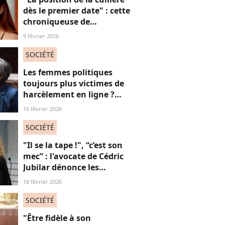
dès le premier date" : cette
chroniqueuse de
Quotidien s'amuse de
9 février 2026
l'injonction au sexe et c'est
absolument jubilatoire
SOCIÉTÉ
Les femmes politiques
toujours plus victimes de
harcèlement en ligne ?
Une étude interroge ce
16 février 2026
fléau alarmant
SOCIÉTÉ
"Il se la tape !", “c’est son
mec” : l'avocate de Cédric
Jubilar dénonce les
réflexions misogynes
18 février 2026
qu’elle subit, et que
subissent toutes ses
SOCIÉTÉ
consœurs
"Être fidèle à son