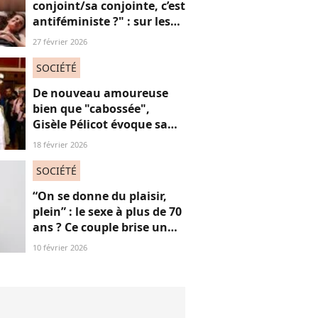
conjoint/sa conjointe, c’est
antiféministe ?" : sur les
réseaux sociaux, cette
27 février 2026
question fait débat
SOCIÉTÉ
De nouveau amoureuse
bien que "cabossée",
Gisèle Pélicot évoque sa
nouvelle vie avec
18 février 2026
émotions
SOCIÉTÉ
“On se donne du plaisir,
plein” : le sexe à plus de 70
ans ? Ce couple brise un
non-dit sur ces images
10 février 2026
“jubilatoires”