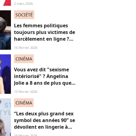
victimes de sexisme ?
2 mars 2026
SOCIÉTÉ
Les femmes politiques
toujours plus victimes de
harcèlement en ligne ?
Une étude interroge ce
16 février 2026
fléau alarmant
CINÉMA
Vous avez dit "sexisme
intériorisé" ? Angelina
Jolie a 8 ans de plus que
Louis Garrel, son
13 février 2026
compagnon de tapis
rouges, et ça dérange... les
CINÉMA
femmes plus jeunes
“Les deux plus grand sex
symbol des années 90” se
dévoilent en lingerie à
plus de 50 ans, face au
19 février 2026