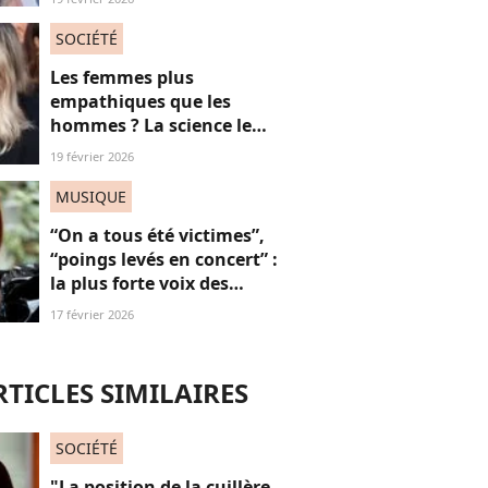
fléau du slut shaming
SOCIÉTÉ
Les femmes plus
empathiques que les
hommes ? La science le
démontre enfin mais il y a
19 février 2026
un “mais”...
MUSIQUE
“On a tous été victimes”,
“poings levés en concert” :
la plus forte voix des
Victoires de la Musique
17 février 2026
défend l’utilité de sa
chanson “Je t’accuse”
RTICLES SIMILAIRES
SOCIÉTÉ
"La position de la cuillère