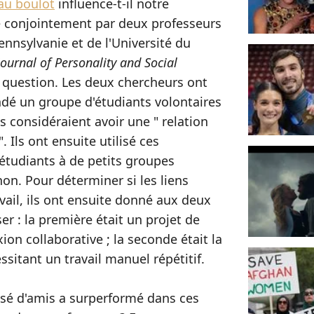
 au boulot
influence-t-il notre
 conjointement par deux professeurs
ennsylvanie et de l'Université du
Journal of Personality and Social
a question. Les deux chercheurs ont
é un groupe d'étudiants volontaires
s considéraient avoir une " relation
 Ils ont ensuite utilisé ces
 étudiants à de petits groupes
on. Pour déterminer si les liens
avail, ils ont ensuite donné aux deux
r : la première était un projet de
ion collaborative ; la seconde était la
sitant un travail manuel répétitif.
osé d'amis a surperformé dans ces