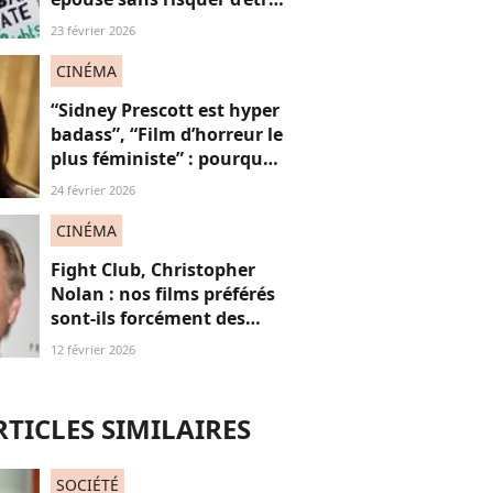
poursuivi : mais pourquoi
23 février 2026
?
CINÉMA
“Sidney Prescott est hyper
badass”, “Film d’horreur le
plus féministe” : pourquoi
on attend intensément le
24 février 2026
nouveau Scream avec
Neve Campbell
CINÉMA
Fight Club, Christopher
Nolan : nos films préférés
sont-ils forcément des
"films de mecs" ? Et
12 février 2026
pourquoi c'est
problématique ?
RTICLES SIMILAIRES
SOCIÉTÉ