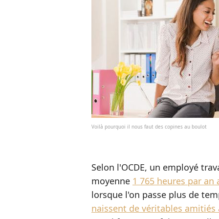
Voilà pourquoi il nous faut des copines au boulot
Selon l'OCDE, un employé trava
moyenne
1 765 heures par an 
lorsque l'on passe plus de te
naissent de véritables amitiés