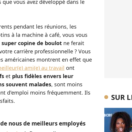
les que vous avez développé dans le
rrents pendant les réunions, les
otins à la machine à café, vous vous
 super copine de boulot
ne ferait
votre carrière professionnelle ? Vous
es américaines montrent en effet que
illeur(e) ami(e) au travail
ont
fs
et
plus fidèles envers leur
ns souvent malades
, sont moins
ent d'emploi moins fréquemment. Ils
SUR 
sfaits.
 de nous de meilleurs employés