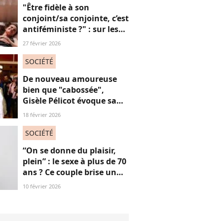
consœurs
"Être fidèle à son
conjoint/sa conjointe, c’est
antiféministe ?" : sur les
réseaux sociaux, cette
27 février 2026
question fait débat
SOCIÉTÉ
De nouveau amoureuse
bien que "cabossée",
Gisèle Pélicot évoque sa
nouvelle vie avec
18 février 2026
émotions
SOCIÉTÉ
“On se donne du plaisir,
plein” : le sexe à plus de 70
ans ? Ce couple brise un
non-dit sur ces images
10 février 2026
“jubilatoires”