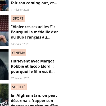
fait son coming out, et
non, on ne "s'en fout" pas
11 février 2026
du tout (voilà pourquoi)
SPORT
"Violences sexuelles !" :
Pourquoi la médaille d’or
du duo Français au
patinage aux JO fait
14 février 2026
polémique
CINÉMA
Hurlevent avec Margot
Robbie et Jacob Elordi :
pourquoi le film est-il
accusé de
17 février 2026
« whitewashing » ?
SOCIÉTÉ
En Afghanistan, on peut
désormais frapper son
épouse sans risquer d’être