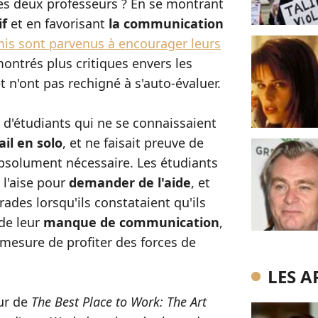
les deux professeurs ? En se montrant
if
et en favorisant
la communication
mis sont parvenus à encourager leurs
 montrés plus critiques envers les
 n'ont pas rechigné à s'auto-évaluer.
 d'étudiants qui ne se connaissaient
ail en solo
, et ne faisait preuve de
 absolument nécessaire. Les étudiants
 l'aise pour
demander de l'aide
, et
ades lorsqu'ils constataient qu'ils
de leur
manque de communication
,
 mesure de profiter des forces de
LES A
ur de
The Best Place to Work: The Art