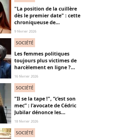
"La position de la cuillère
dès le premier date" : cette
chroniqueuse de
Quotidien s'amuse de
9 février 2026
l'injonction au sexe et c'est
absolument jubilatoire
SOCIÉTÉ
Les femmes politiques
toujours plus victimes de
harcèlement en ligne ?
Une étude interroge ce
16 février 2026
fléau alarmant
SOCIÉTÉ
"Il se la tape !", “c’est son
mec” : l'avocate de Cédric
Jubilar dénonce les
réflexions misogynes
18 février 2026
qu’elle subit, et que
subissent toutes ses
SOCIÉTÉ