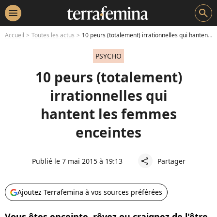
menu
search
Accueil
Toutes les actus
10 peurs (totalement) irrationnelles qui hantent les femmes enceintes
PSYCHO
10 peurs (totalement)
irrationnelles qui
hantent les femmes
enceintes
Publié le 7 mai 2015 à 19:13
Partager
share
Ajoutez Terrafemina à vos sources préférées
Vous êtes enceinte, rêvez ou craignez de l'être