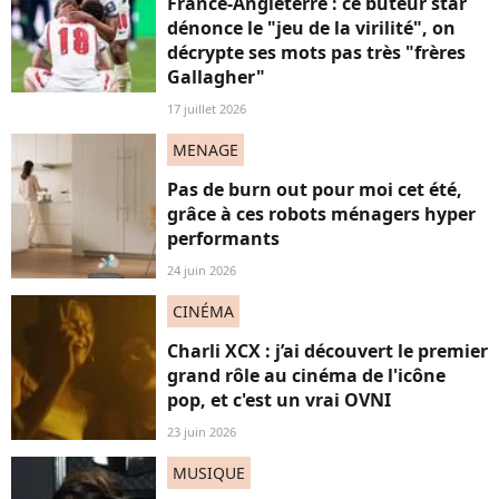
France-Angleterre : ce buteur star
dénonce le "jeu de la virilité", on
décrypte ses mots pas très "frères
Gallagher"
17 juillet 2026
MENAGE
Pas de burn out pour moi cet été,
grâce à ces robots ménagers hyper
performants
24 juin 2026
CINÉMA
Charli XCX : j’ai découvert le premier
grand rôle au cinéma de l'icône
pop, et c'est un vrai OVNI
23 juin 2026
MUSIQUE