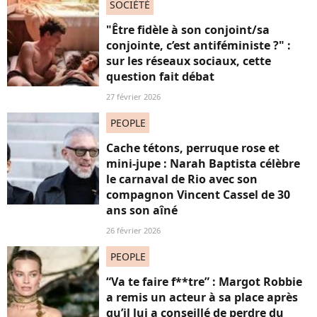
SOCIÉTÉ
"Être fidèle à son conjoint/sa
conjointe, c’est antiféministe ?" :
sur les réseaux sociaux, cette
question fait débat
27 février 2026
PEOPLE
Cache tétons, perruque rose et
mini-jupe : Narah Baptista célèbre
le carnaval de Rio avec son
compagnon Vincent Cassel de 30
ans son aîné
26 février 2026
PEOPLE
“Va te faire f**tre” : Margot Robbie
a remis un acteur à sa place après
qu’il lui a conseillé de perdre du