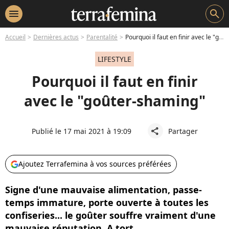
menu
search
Accueil
Dernières actus
Parentalité
Pourquoi il faut en finir avec le "goûter-shaming"
LIFESTYLE
Pourquoi il faut en finir
avec le "goûter-shaming"
Publié le 17 mai 2021 à 19:09
Partager
share
Ajoutez Terrafemina à vos sources préférées
Signe d'une mauvaise alimentation, passe-
temps immature, porte ouverte à toutes les
confiseries... le goûter souffre vraiment d'une
mauvaise réputation. A tort.