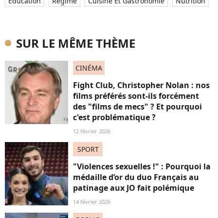
Education
Regime
Cuisine Et Gastronomie
Nutrition
SUR LE MÊME THÈME
CINÉMA
Fight Club, Christopher Nolan : nos
films préférés sont-ils forcément
des "films de mecs" ? Et pourquoi
c'est problématique ?
12 février 2026
SPORT
"Violences sexuelles !" : Pourquoi la
médaille d’or du duo Français au
patinage aux JO fait polémique
14 février 2026