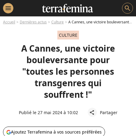
menu
search
Accueil
Dernières actus
Culture
A Cannes, une victoire bouleversante pour "toutes les personnes transgenres qui souffrent !"
CULTURE
A Cannes, une victoire
bouleversante pour
"toutes les personnes
transgenres qui
souffrent !"
Publié le 27 mai 2024 à 10:02
Partager
share
Ajoutez Terrafemina à vos sources préférées