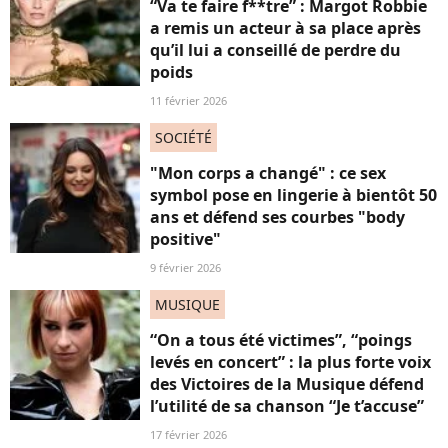
“Va te faire f**tre” : Margot Robbie
a remis un acteur à sa place après
qu’il lui a conseillé de perdre du
poids
11 février 2026
SOCIÉTÉ
"Mon corps a changé" : ce sex
symbol pose en lingerie à bientôt 50
ans et défend ses courbes "body
positive"
9 février 2026
MUSIQUE
“On a tous été victimes”, “poings
levés en concert” : la plus forte voix
des Victoires de la Musique défend
l’utilité de sa chanson “Je t’accuse”
17 février 2026