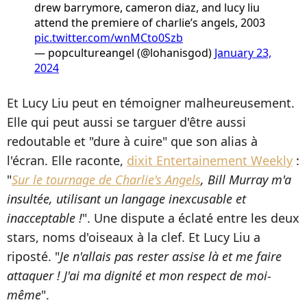
drew barrymore, cameron diaz, and lucy liu
attend the premiere of charlie’s angels, 2003
pic.twitter.com/wnMCto0Szb
— popcultureangel (@lohanisgod)
January 23,
2024
Et Lucy Liu peut en témoigner malheureusement.
Elle qui peut aussi se targuer d'être aussi
redoutable et "dure à cuire" que son alias à
l'écran. Elle raconte,
dixit Entertainement Weekly
:
"
Sur le tournage de Charlie's Angels
, Bill Murray m'a
insultée, utilisant un langage inexcusable et
inacceptable !
". Une dispute a éclaté entre les deux
stars, noms d'oiseaux à la clef. Et Lucy Liu a
riposté. "
Je n'allais pas rester assise là et me faire
attaquer ! J'ai ma dignité et mon respect de moi-
même
".