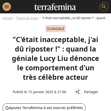
menu
search
Accueil
Toutes les actus
"C'était inacceptable, j'ai dû riposter !" : quand la géniale Lucy Liu dénonce le comportement d'un très célèbre acteur
SCANDALE
"C'était inacceptable, j'ai
dû riposter !" : quand la
géniale Lucy Liu dénonce
le comportement d'un
très célèbre acteur
Publié le 15 janvier 2025 à 21:00
Partager
share
Ajoutez Terrafemina à vos sources préférées