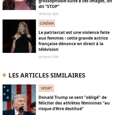
grossophobie suite à ces images, on
dit “STOP”
18 février 2026
CINÉMA
Le patriarcat est une violence faite
aux femmes : cette grande actrice
française dénonce en direct à la
télévision
26 février 2026
LES ARTICLES SIMILAIRES
SPORT
Donald Trump se sent "obligé" de
féliciter des athlètes féminines "au
risque d'être destitué"