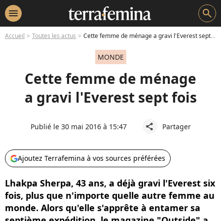
menu
search
Accueil
Toutes les actus
Cette femme de ménage a gravi l'Everest sept fois
MONDE
Cette femme de ménage
a gravi l'Everest sept fois
Publié le 30 mai 2016 à 15:47
Partager
share
Ajoutez Terrafemina à vos sources préférées
Lhakpa Sherpa, 43 ans, a déjà gravi l'Everest six
fois, plus que n'importe quelle autre femme au
monde. Alors qu'elle s'apprête à entamer sa
septième expédition, le magazine "Outside" a