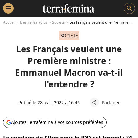
menu
search
Accueil
Dernières actus
Société
Les Français veulent une Première ministre : Emmanuel Macron va-t-il l'entendre ?
SOCIÉTÉ
Les Français veulent une
Première ministre :
Emmanuel Macron va-t-il
l'entendre ?
Publié le 28 avril 2022 à 16:46
Partager
share
Ajoutez Terrafemina à vos sources préférées
Le sondage de l'Ifop pour le JDD est formel : 74