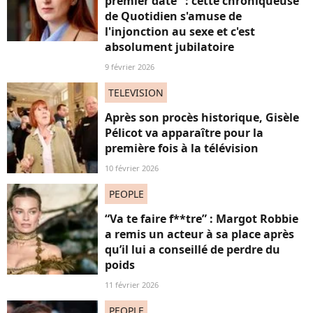
premier date" : cette chroniqueuse
de Quotidien s'amuse de
l'injonction au sexe et c'est
absolument jubilatoire
9 février 2026
TELEVISION
Après son procès historique, Gisèle
Pélicot va apparaître pour la
première fois à la télévision
10 février 2026
PEOPLE
“Va te faire f**tre” : Margot Robbie
a remis un acteur à sa place après
qu’il lui a conseillé de perdre du
poids
11 février 2026
PEOPLE