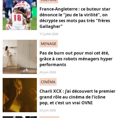
France-Angleterre : ce buteur star
dénonce le "jeu de la virilité", on
décrypte ses mots pas très "frères
Gallagher"
17 juillet 2026
MENAGE
Pas de burn out pour moi cet été,
grâce à ces robots ménagers hyper
performants
24 juin 2026
CINÉMA
Charli XCX : j’ai découvert le premier
grand rôle au cinéma de l'icône
pop, et c'est un vrai OVNI
23 juin 2026