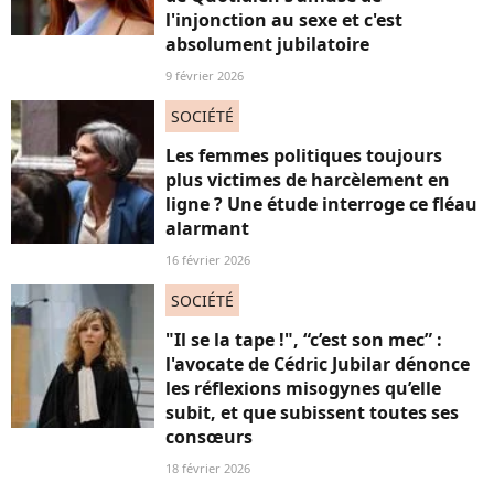
l'injonction au sexe et c'est
absolument jubilatoire
9 février 2026
SOCIÉTÉ
Les femmes politiques toujours
plus victimes de harcèlement en
ligne ? Une étude interroge ce fléau
alarmant
16 février 2026
SOCIÉTÉ
"Il se la tape !", “c’est son mec” :
l'avocate de Cédric Jubilar dénonce
les réflexions misogynes qu’elle
subit, et que subissent toutes ses
consœurs
18 février 2026