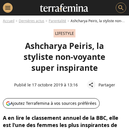
menu
search
Accueil
Dernières actus
Parentalité
Ashcharya Peiris, la styliste non-voyante super inspirante
LIFESTYLE
Ashcharya Peiris, la
styliste non-voyante
super inspirante
Publié le 17 octobre 2019 à 13:16
Partager
share
Ajoutez Terrafemina à vos sources préférées
A en lire le classement annuel de la BBC, elle
est l'une des femmes les plus inspirantes de