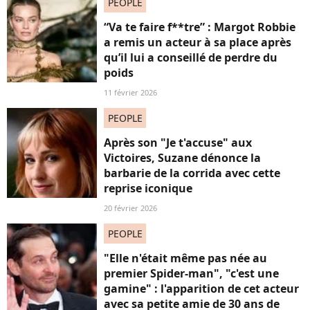
PEOPLE
“Va te faire f**tre” : Margot Robbie
a remis un acteur à sa place après
qu’il lui a conseillé de perdre du
poids
11 février 2026
PEOPLE
Après son "Je t'accuse" aux
Victoires, Suzane dénonce la
barbarie de la corrida avec cette
reprise iconique
20 février 2026
PEOPLE
"Elle n'était même pas née au
premier Spider-man", "c'est une
gamine" : l'apparition de cet acteur
avec sa petite amie de 30 ans de