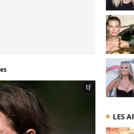
tes
LES A