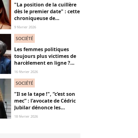
"La position de la cuillère
dès le premier date" : cette
chroniqueuse de
Quotidien s'amuse de
9 février 2026
l'injonction au sexe et c'est
absolument jubilatoire
SOCIÉTÉ
Les femmes politiques
toujours plus victimes de
harcèlement en ligne ?
Une étude interroge ce
16 février 2026
fléau alarmant
SOCIÉTÉ
"Il se la tape !", “c’est son
mec” : l'avocate de Cédric
Jubilar dénonce les
réflexions misogynes
18 février 2026
qu’elle subit, et que
subissent toutes ses
consœurs