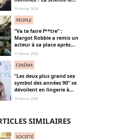
démontre enfin mais il y a
19 février 2026
un “mais”...
PEOPLE
“Va te faire f**tre” :
Margot Robbie a remis un
acteur à sa place après
qu’il lui a conseillé de
11 février 2026
perdre du poids
CINÉMA
“Les deux plus grand sex
symbol des années 90” se
dévoilent en lingerie à
plus de 50 ans, face au
19 février 2026
fléau du slut shaming
RTICLES SIMILAIRES
SOCIÉTÉ