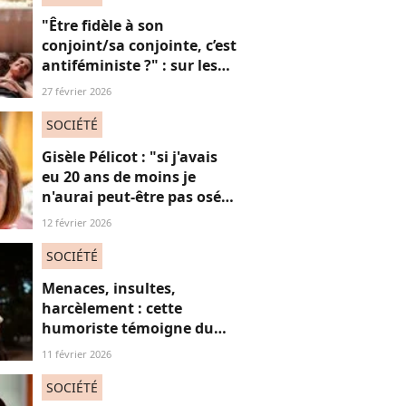
"Être fidèle à son
conjoint/sa conjointe, c’est
antiféministe ?" : sur les
réseaux sociaux, cette
27 février 2026
question fait débat
SOCIÉTÉ
Gisèle Pélicot : "si j'avais
eu 20 ans de moins je
n'aurai peut-être pas osé
refuser le huis-clos"
12 février 2026
SOCIÉTÉ
Menaces, insultes,
harcèlement : cette
humoriste témoigne du
sort des femmes sur les
11 février 2026
réseaux sociaux
SOCIÉTÉ