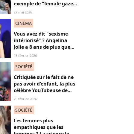
exemple de "female gaze"
à voir à tout prix
27 mai 2026
CINÉMA
Vous avez dit "sexisme
intériorisé" ? Angelina
Jolie a 8 ans de plus que
Louis Garrel, son
13 février 2026
compagnon de tapis
rouges, et ça dérange... les
SOCIÉTÉ
femmes plus jeunes
Critiquée sur le fait de ne
pas avoir d'enfant, la plus
célèbre YouTubeuse de
France répond aux
20 février 2026
"mascus" à la "virilité
fragile"
SOCIÉTÉ
Les femmes plus
empathiques que les
hommes ? La science le